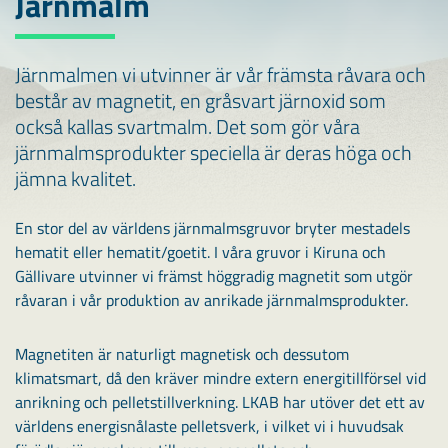
Järnmalm
Järnmalmen vi utvinner är vår främsta råvara och
består av magnetit, en gråsvart järnoxid som
också kallas svartmalm. Det som gör våra
järnmalmsprodukter speciella är deras höga och
jämna kvalitet.
En stor del av världens järnmalmsgruvor bryter mestadels
hematit eller hematit/goetit. I våra gruvor i Kiruna och
Gällivare utvinner vi främst höggradig magnetit som utgör
råvaran i vår produktion av anrikade järnmalmsprodukter.
Magnetiten är naturligt magnetisk och dessutom
klimatsmart, då den kräver mindre extern energitillförsel vid
anrikning och pelletstillverkning. LKAB har utöver det ett av
världens energisnålaste pelletsverk, i vilket vi i huvudsak