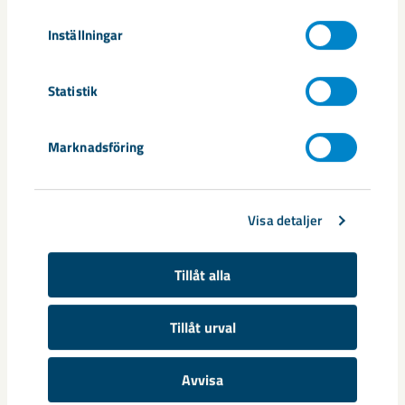
Inställningar
Gypsol
Statistik
Flytande, självkomprimperande anhydrit screed binder med
Marknadsföring
ett flertal användningsområden.
Visa detaljer
Tillåt alla
Tillåt urval
Avvisa