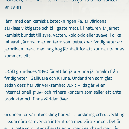
gruvan.
Järn, med den kemiska beteckningen Fe, är världens i
särklass viktigaste och billigaste metall. I naturen är järnet
kemiskt bundet till syre, vatten, koldioxid eller svavel i olika
mineral. Järnmalm är en term som betecknar fyndigheter av
järnrika mineral med nog hög järnhalt för att kunna utvinnas
kommersiellt.
LKAB grundades 1890 för att börja utvinna järnmalm från
fyndigheter i Gällivare och Kiruna. Under åren som gått
sedan dess har vår verksamhet vuxit – idag är vi en
internationell gruv- och mineralkoncern som säljer ett antal
produkter och finns världen över.
Grunden för vår utveckling har varit forskning och utveckling
liksom nära samverkan internt och med våra kunder. Det är
ett arbete som intensifierats ännu mer i samband med vår