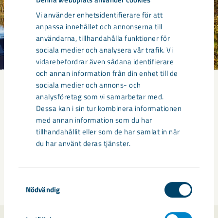
Vi använder enhetsidentifierare för att
anpassa innehållet och annonserna till
användarna, tillhandahålla funktioner för
sociala medier och analysera vår trafik. Vi
vidarebefordrar även sådana identifierare
och annan information från din enhet till de
sociala medier och annons- och
Delårsrapport
analysföretag som vi samarbetar med.
Dessa kan i sin tur kombinera informationen
Q1 2026: Lägre resultat och försämrade
med annan information som du har
marknadsvillkor.
tillhandahållit eller som de har samlat in när
du har använt deras tjänster.
Våra delårsrapporter hittar du här
Samtyckesval
Nödvändig