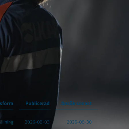
gsform
Publicerad
Ansök senast
ällning
2026-08-03
2026-08-30