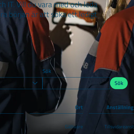
 IT. Vill du vara med och leda
a början är att söka ett ledigt
Sök
Sök
Ort
Anställnin
Gällivare
Tillsvidareanst