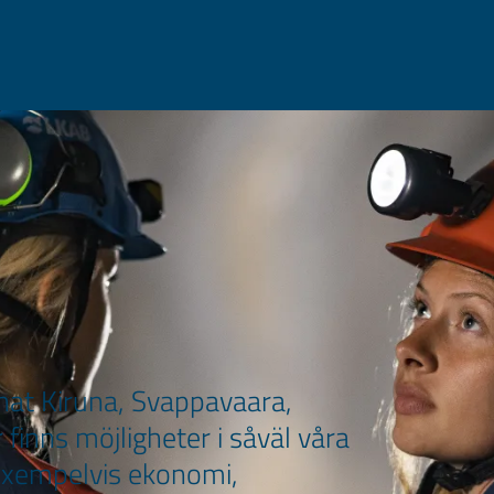
nnat Kiruna, Svappavaara,
 finns möjligheter i såväl våra
exempelvis ekonomi,