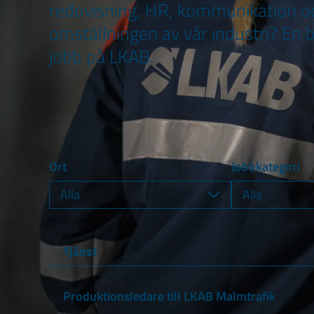
redovisning, HR, kommunikation och
omställningen av vår industri? En br
jobb på LKAB.
Ort
Jobbkategori
Tjänst
Produktionsledare till LKAB Malmtrafik