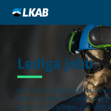
Lediga jobb
Här hittar du lediga jobb i bland a
Gällivare, Luleå och Stockholm. Här
gruvor och förädlingen som inom 