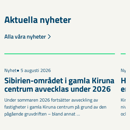
Aktuella nyheter
Alla våra nyheter
Nyhet
● 5 augusti 2026
Nyh
Sibirien-området i gamla Kiruna
Ha
centrum avvecklas under 2026
en
Under sommaren 2026 fortsätter avveckling av
Kiru
fastigheter i gamla Kiruna centrum på grund av den
nivå
pågående gruvdriften – bland annat …
och 