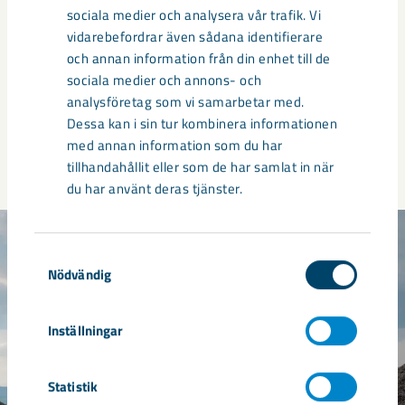
för att minska Europas beroenden och öka
sociala medier och analysera vår trafik. Vi
tillgången av råmaterial kritiska för omställning
vidarebefordrar även sådana identifierare
och säkerhet.
och annan information från din enhet till de
sociala medier och annons- och
analysföretag som vi samarbetar med.
Läs mer om projekten i CRMA
Dessa kan i sin tur kombinera informationen
med annan information som du har
tillhandahållit eller som de har samlat in när
du har använt deras tjänster.
Samtyckesval
Nödvändig
Inställningar
Statistik