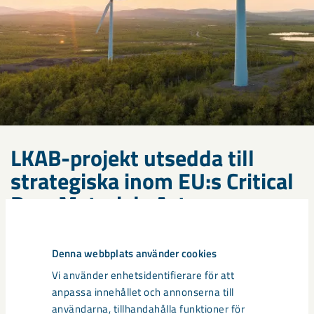
LKAB-projekt utsedda till
strategiska inom EU:s Critical
Raw Materials Act
Gruvan i Malmberget, industriparken för kritiska
mineral i Luleå, samt den nya
Denna webbplats använder cookies
järnmalmsfyndigheten i Kiruna har tilldelats status
Vi använder enhetsidentifierare för att
som strategiska projekt inom EU:s Critical Raw
anpassa innehållet och annonserna till
Materials Act; projekt som ses som betydelsefulla
användarna, tillhandahålla funktioner för