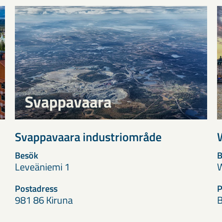
Svappavaara
Svappavaara industriområde
Besök
B
Leveäniemi 1
W
Postadress
P
981 86 Kiruna
B