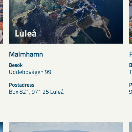
Luleå
Malmhamn
Besök
B
Uddebovägen 99
T
Postadress
P
Box 821, 971 25 Luleå
9