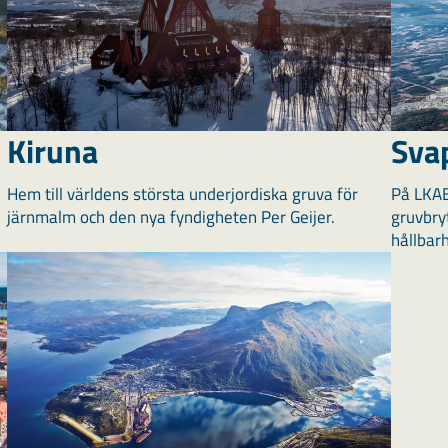
Kiruna
Sva
Hem till världens största underjordiska gruva för
På LKAB
järnmalm och den nya fyndigheten Per Geijer.
gruvbry
hållbar