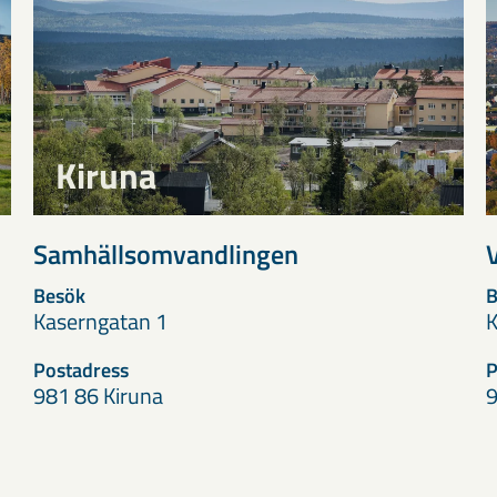
Kiruna
Samhällsomvandlingen
Besök
B
Kaserngatan 1
K
Postadress
P
981 86 Kiruna
9