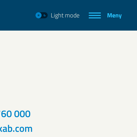
Light mode
Meny
60 000
kab.com