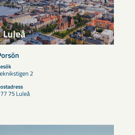
Luleå
Porsön
esök
eknikstigen 2
ostadress
77 75 Luleå