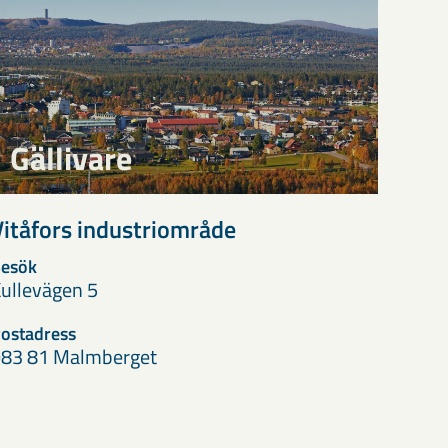
Gällivare
Vitåfors industriområde
esök
ullevägen 5
ostadress
83 81 Malmberget