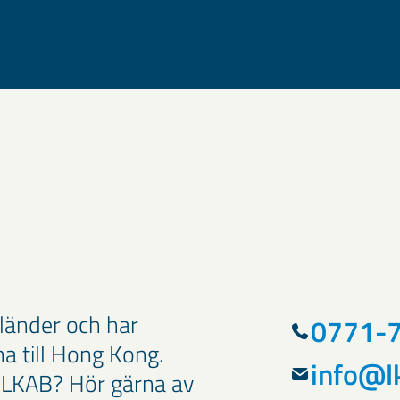
 länder och har
0771-7
na till Hong Kong.
info@l
m LKAB? Hör gärna av