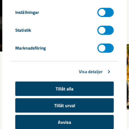
Inställningar
Statistik
Marknadsföring
Visa detaljer
Tillåt alla
Tillåt urval
Järnmalm och mineral i din
Avvisa