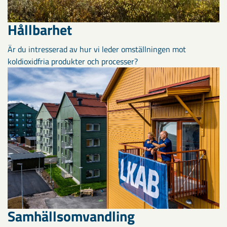
Hållbarhet
Är du intresserad av hur vi leder omställningen mot
koldioxidfria produkter och processer?
Samhällsomvandling