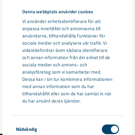
kompensation samt uppföljning och rapportering.
Denna webbplats använder cookies
Vi använder enhetsidentifierare för att
anpassa innehållet och annonserna till
användarna, tillhandahålla funktioner för
sociala medier och analysera vår trafik. Vi
vidarebefordrar även sådana identifierare
och annan information från din enhet till de
sociala medier och annons- och
analysföretag som vi samarbetar med.
Dessa kan i sin tur kombinera informationen
med annan information som du har
Våra produkter och tjänster
tillhandahållit eller som de har samlat in när
du har använt deras tjänster.
Vi säljer bland annat järnmalm, sprängämnen, borrutrustning
och mineral.
Samtyckesval
Nödvändig