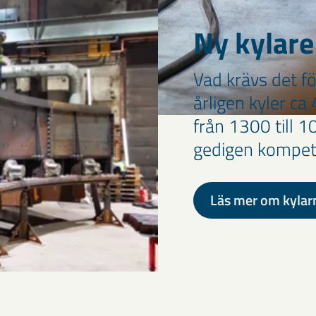
Ny kylare
Vad krävs det f
årligen kyler ca
från 1300 till 
gedigen kompet
Läs mer om kylar