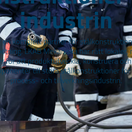
industrin
r en komplett partner för stålkonstruktio
tning. LKAB Mekaniska har rätt lokaler,
för att produktutveckla, konstruera och 
onenter till stora stålkonstruktioner för
process- och tillverkningsindustrin.