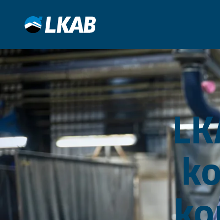
LK
k
ko