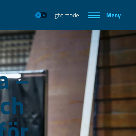
Light mode
Meny
a –
ch
för