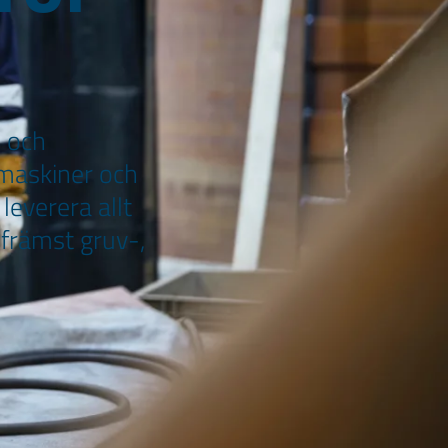
n och
 maskiner och
leverera allt
 främst gruv-,