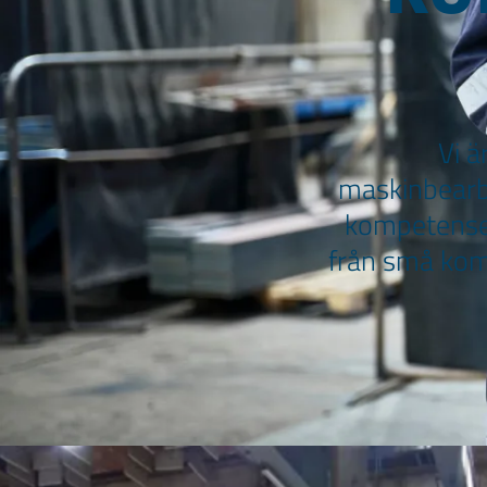
Vi ä
maskinbearbe
kompetenser 
från små komp