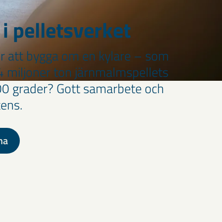
 i pelletsverket
ör att bygga om en kylare – som
 4 miljoner ton järnmalmspellets
100 grader? Gott samarbete och
ens.
na