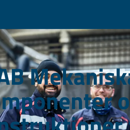
AB Mekanisk
omponenter o
nstruktioner 