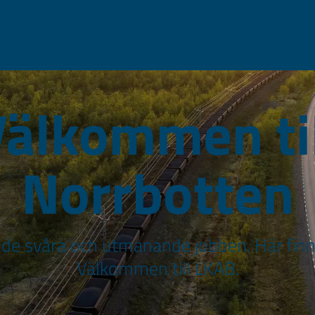
älkommen ti
Norrbotten
 de svåra och utmanande jobben. Här finn
Välkommen till LKAB.