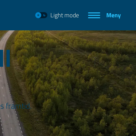
Light mode
Meny
ll
s framtid.