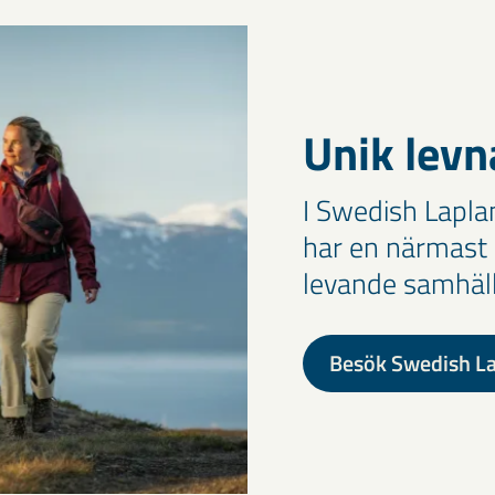
Unik levn
I Swedish Laplan
har en närmast o
levande samhälle
Besök Swedish Lap