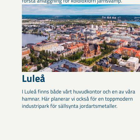
första anläggning för koldioxidfri järnsvamp.
Luleå
I Luleå finns både vårt huvudkontor och en av våra
hamnar. Här planerar vi också för en toppmodern
industripark för sällsynta jordartsmetaller.