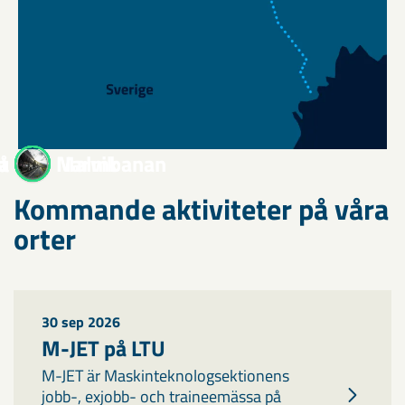
t
a
a
å
Narvik
Malmbanan
Kommande aktiviteter på våra
orter
30 sep 2026
M-JET på LTU
M-JET är Maskinteknologsektionens
jobb-, exjobb- och traineemässa på