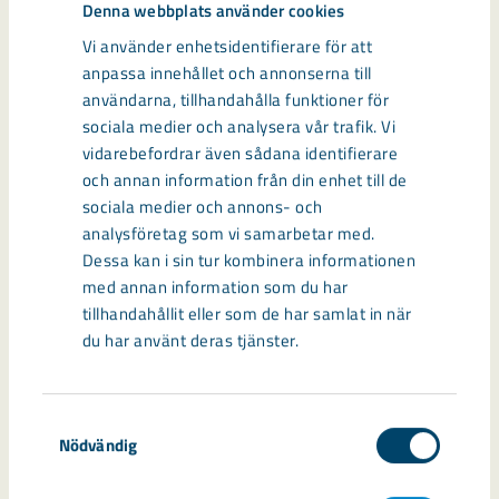
Denna webbplats använder cookies
Vi använder enhetsidentifierare för att
anpassa innehållet och annonserna till
användarna, tillhandahålla funktioner för
sociala medier och analysera vår trafik. Vi
vidarebefordrar även sådana identifierare
och annan information från din enhet till de
sociala medier och annons- och
analysföretag som vi samarbetar med.
Dessa kan i sin tur kombinera informationen
med annan information som du har
Kvalitet och variation när nya
tillhandahållit eller som de har samlat in när
bostäder ska byggas
du har använt deras tjänster.
När ett stort antal fastigheter i Kiruna ska ersättas på
relativt kort tid måste nya lösningar tas fram för att alla som
Samtyckesval
berörs ska hinna få nya bostäder.
Nödvändig