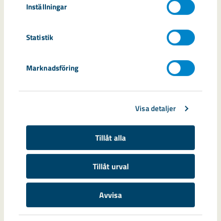
Inställningar
Statistik
Marknadsföring
Så kan Kirunas nya sjukhus se ut
Visa detaljer
Region Norrbotten har presenterat de första bilderna på hur
det nya sjukhuset, Folktandvården och personalbostäderna i
Kiruna kan komma att se ut.
Tillåt alla
Tillåt urval
Avvisa