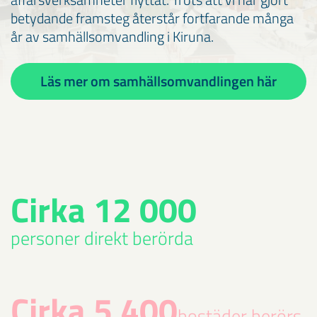
betydande framsteg återstår fortfarande många
år av samhällsomvandling i Kiruna.
Läs mer om samhällsomvandlingen här
Cirka 12 000
personer direkt berörda
Cirka 5 400
bostäder berörs