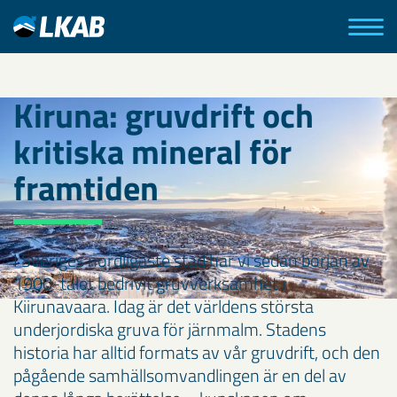
Kiruna: gruvdrift och
kritiska mineral för
framtiden
I Sveriges nordligaste stad har vi sedan början av
1900-talet bedrivit gruvverksamhet i
Kiirunavaara. Idag är det världens största
underjordiska gruva för järnmalm. Stadens
historia har alltid formats av vår gruvdrift, och den
pågående samhällsomvandlingen är en del av