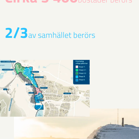
2/3
av samhället berörs