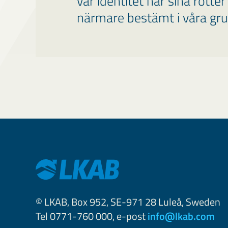
vår identitet har sina rötte
närmare bestämt i våra gruv
© LKAB, Box 952, SE-971 28 Luleå, Sweden
Tel 0771-760 000, e-post
info@lkab.com