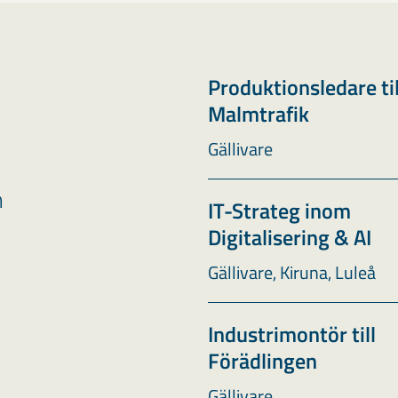
Produktionsledare ti
Malmtrafik
Gällivare
n
h
IT-Strateg inom
Digitalisering & AI
Gällivare, Kiruna, Luleå
Industrimontör till
Förädlingen
Gällivare