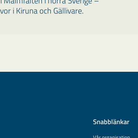
r i Malmfälten i norra Sverige –
or i Kiruna och Gällivare.
Snabblänkar
Vår organisation