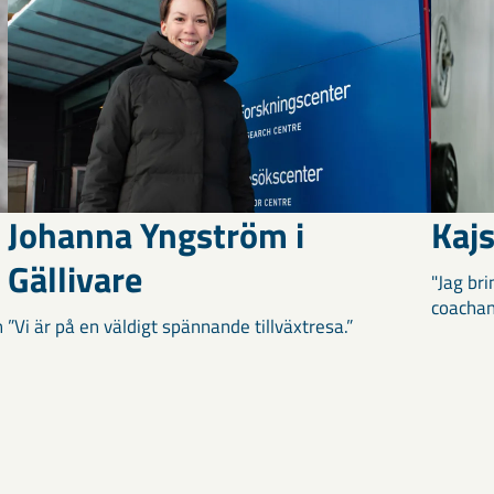
Johanna Yngström i
Kajs
Gällivare
"Jag br
coachan
n
”Vi är på en väldigt spännande tillväxtresa.”