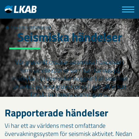
Seismiska händelser
Seismiska händelser
Vår gruvdrift orsakar seismiska händelser i
form av vibrationer som kan kännas på
markytan. Vi övervakar noggrant all seismisk
aktivitet på våra gruvorter och gör allt vi kan
för att minimera störningarna.
Rapporterade händelser
Vi har ett av världens mest omfattande
övervakningssystem för seismisk aktivitet. Nedan