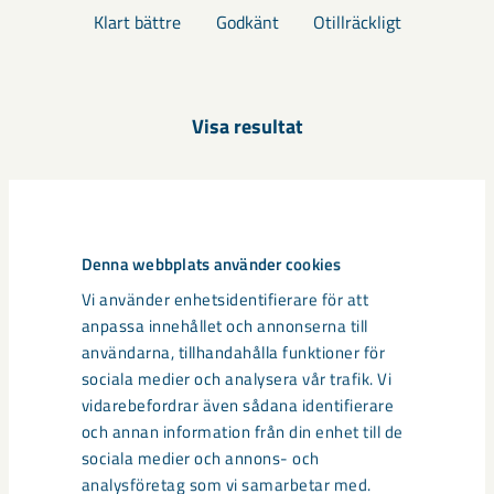
Klart bättre
Godkänt
Otillräckligt
Visa resultat
Kontakta LKAB
Denna webbplats använder cookies
Vi använder enhetsidentifierare för att
Har du frågor eller synpunkter om seismisk
anpassa innehållet och annonserna till
aktivitet på våra verksamhetsorter? Tveka
användarna, tillhandahålla funktioner för
inte att kontakta oss!
sociala medier och analysera vår trafik. Vi
vidarebefordrar även sådana identifierare
och annan information från din enhet till de
sociala medier och annons- och
analysföretag som vi samarbetar med.