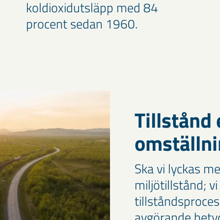
koldioxidutsläpp med 84
procent sedan 1960.
Tillstånd 
omställn
Ska vi lyckas m
miljötillstånd; v
tillståndsproce
avgörande betyd