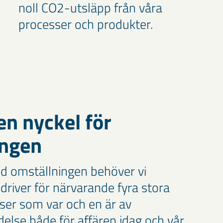
noll CO2-utsläpp från våra
processer och produkter.
en nyckel för
ingen
ed omställningen behöver vi
i driver för närvarande fyra stora
sser som var och en är av
else både för affären idag och vår