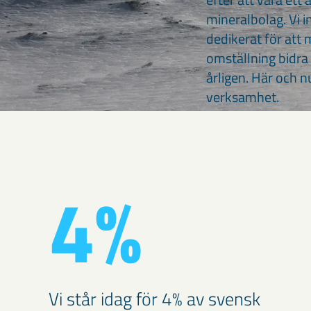
mineralbolag. Vi i
dedikerat för att 
omställning bidra
årligen. Här och n
verksamhet.
4%
Vi står idag för 4% av svensk