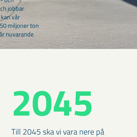
och jobbar
t kan vår
-50 miljoner ton
 vår nuvarande
2045
Till 2045 ska vi vara nere på