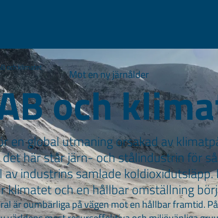
B och klimatet
Mot en ny järnålder
AB och klima
nför en global utmaning orsakad av klimat
i det här står järn- och stålindustrin för 
l av industrins samlade koldioxidutsläpp.
r klimatet och en hållbar omställning börj
ral är oumbärliga på vägen mot en hållbar framtid. På
 av världens mest resurseffektiva och miljövänliga gru