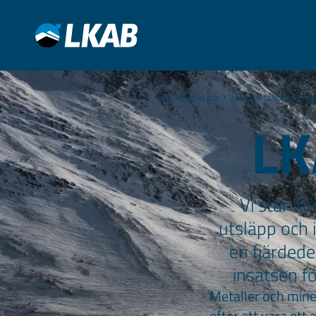
Vad vi gör
Vår omställning
LKA
LK
Vi står i
utsläpp och 
en fjärdede
insatsen fö
Metaller och mine
efter att vara ett