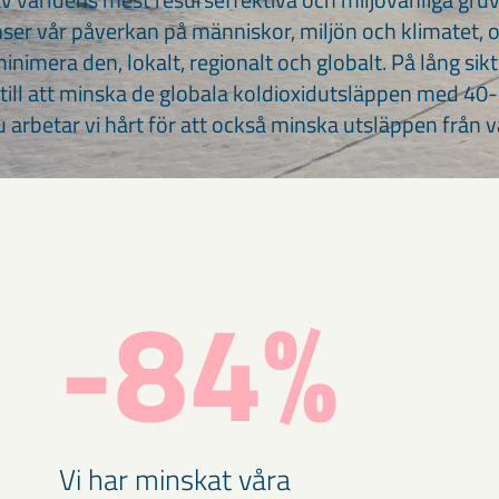
nser vår påverkan på människor, miljön och klimatet, 
minimera den, lokalt, regionalt och globalt. På lång sik
 till att minska de globala koldioxidutsläppen med 40
u arbetar vi hårt för att också minska utsläppen från
-84%
Vi har minskat våra