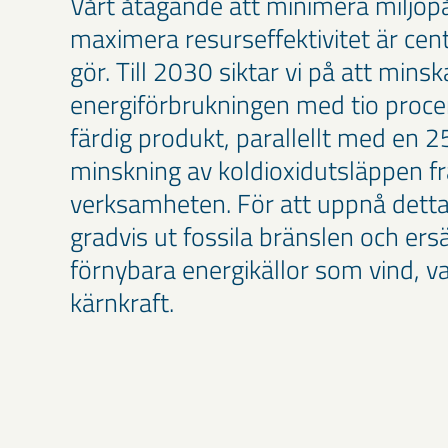
Vårt åtagande att minimera miljöp
maximera resurseffektivitet är centr
gör. Till 2030 siktar vi på att minsk
energiförbrukningen med tio proce
färdig produkt, parallellt med en 
minskning av koldioxidutsläppen f
verksamheten. För att uppnå detta 
gradvis ut fossila bränslen och er
förnybara energikällor som vind, v
kärnkraft.