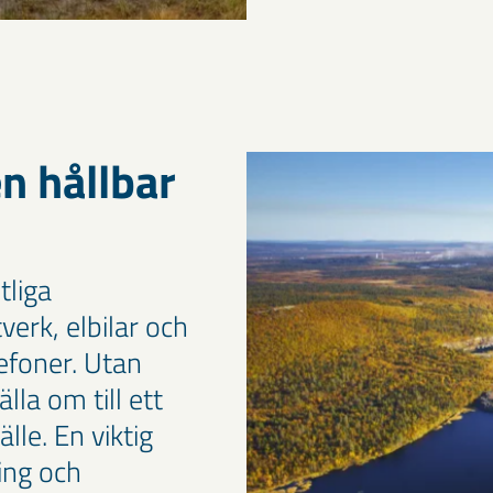
en hållbar
tliga
erk, elbilar och
efoner. Utan
lla om till ett
lle. En viktig
ning och