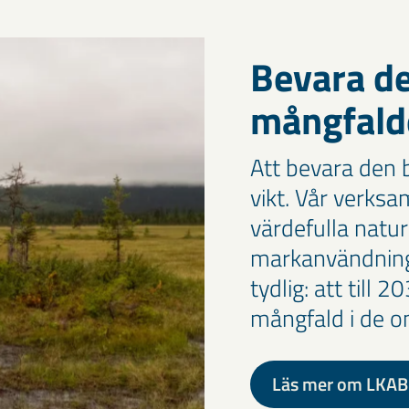
Bevara de
mångfald
Att bevara den 
vikt. Vår verks
värdefulla natur
markanvändning 
tydlig: att till 2
mångfald i de o
Läs mer om LKAB 