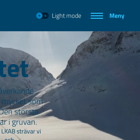
Light mode
Meny
tet
påverkande
så mycket som
 Den största
ar i gruvan.
 LKAB strävar vi
v- och