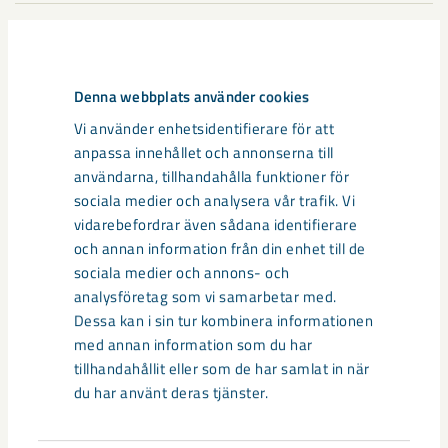
Pressrelease
16 april 2015
Anders Lundgren utsedd till vd för
LKAB Minerals i Tyskland
Denna webbplats använder cookies
Vi använder enhetsidentifierare för att
anpassa innehållet och annonserna till
användarna, tillhandahålla funktioner för
sociala medier och analysera vår trafik. Vi
Pressrelease
13 april 2015
Gruva och stad möts
vidarebefordrar även sådana identifierare
och annan information från din enhet till de
sociala medier och annons- och
analysföretag som vi samarbetar med.
Dessa kan i sin tur kombinera informationen
Pressrelease
2 april 2015
med annan information som du har
Klartecken för gruvan i Leveäniemi
tillhandahållit eller som de har samlat in när
du har använt deras tjänster.