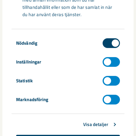
tillhandahållit eller som de har samlat in när
du har använt deras tjänster.
Samtyckesval
Nödvändig
Documents
Inställningar
Jan Moström utses till ny vd för LKAB
Statistik
Dela
Marknadsföring
Taggar
Visa detaljer
Jan Moström
koncernledning