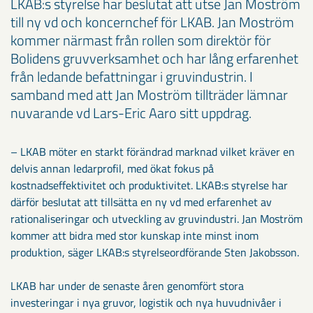
LKAB:s styrelse har beslutat att utse Jan Moström
till ny vd och koncernchef för LKAB. Jan Moström
kommer närmast från rollen som direktör för
Bolidens gruvverksamhet och har lång erfarenhet
från ledande befattningar i gruvindustrin. I
samband med att Jan Moström tillträder lämnar
nuvarande vd Lars-Eric Aaro sitt uppdrag.
– LKAB möter en starkt förändrad marknad vilket kräver en
delvis annan ledarprofil, med ökat fokus på
kostnadseffektivitet och produktivitet. LKAB:s styrelse har
därför beslutat att tillsätta en ny vd med erfarenhet av
rationaliseringar och utveckling av gruvindustri. Jan Moström
kommer att bidra med stor kunskap inte minst inom
produktion, säger LKAB:s styrelseordförande Sten Jakobsson.
LKAB har under de senaste åren genomfört stora
investeringar i nya gruvor, logistik och nya huvudnivåer i