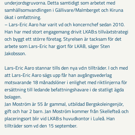
underjordsgruvorna. Detta samtidigt som arbetet med
samhällsomvandlingen i Gällivare/Malmberget och Kiruna
ökat i omfattning.
– Lars-Eric Aaro har varit vd och koncernchef sedan 2010.
Han har med stort engagemang drivit LKAB:s tillväxtstrategi
och byggt ett större företag. Styrelsen är tacksam för det
arbete som Lars-Eric har gjort för LKAB, säger Sten
Jakobsson.
Lars-Eric Aaro stannar tills den nya vd:n tillträder. I och med
att Lars-Eric Aaro sägs upp får han avgångsvederlag
motsvarande 18 månadslöner i enlighet med riktlinjerna för
ersättning till ledande befattningshavare i de statligt ägda
bolagen.
Jan Moström är 55 år gammal, utbildad Bergskoleingenjör,
gift och har 2 barn. Jan Moström kommer från Skellefteå och
placeringsort blir vid LKAB:s huvudkontor i Luleå. Han
tillträder som vd den 15 september.