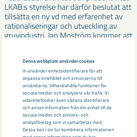
LKAB:s styrelse har därför beslutat att
tillsätta en ny vd med erfarenhet av
rationaliseringar och utveckling av
gruvindustri. Jan Moström kommer att
bidra med stor kunskap inte minst
inom produktion.
Denna webbplats använder cookies
Sten Jakobsson, LKAB:s styrelseordförande
Vi använder enhetsidentifierare för att
anpassa innehållet och annonserna till
användarna, tillhandahålla funktioner för
Media
sociala medier och analysera vår trafik. Vi
vidarebefordrar även sådana identifierare
och annan information från din enhet till de
sociala medier och annons- och
analysföretag som vi samarbetar med.
Dessa kan i sin tur kombinera informationen
med annan information som du har