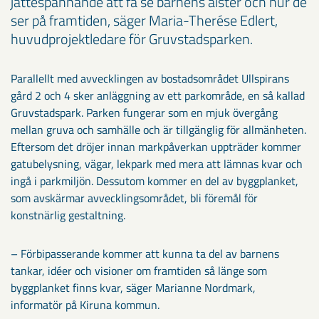
jättespännande att få se barnens alster och hur de
ser på framtiden, säger Maria-Therése Edlert,
huvudprojektledare för Gruvstadsparken.
Parallellt med avvecklingen av bostadsområdet Ullspirans
gård 2 och 4 sker anläggning av ett parkområde, en så kallad
Gruvstadspark. Parken fungerar som en mjuk övergång
mellan gruva och samhälle och är tillgänglig för allmänheten.
Eftersom det dröjer innan markpåverkan uppträder kommer
gatubelysning, vägar, lekpark med mera att lämnas kvar och
ingå i parkmiljön. Dessutom kommer en del av byggplanket,
som avskärmar avvecklingsområdet, bli föremål för
konstnärlig gestaltning.
– Förbipasserande kommer att kunna ta del av barnens
tankar, idéer och visioner om framtiden så länge som
byggplanket finns kvar, säger Marianne Nordmark,
informatör på Kiruna kommun.