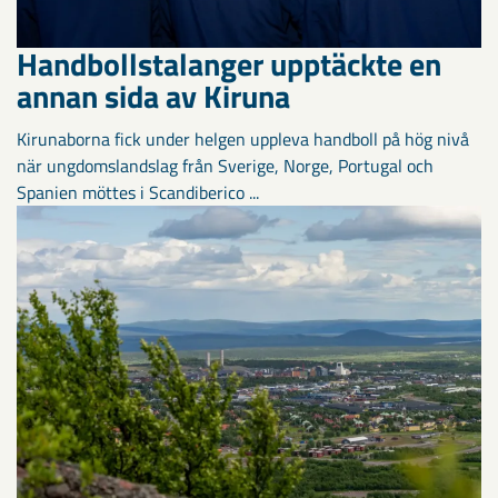
Handbollstalanger upptäckte en
annan sida av Kiruna
Kirunaborna fick under helgen uppleva handboll på hög nivå
när ungdomslandslag från Sverige, Norge, Portugal och
Spanien möttes i Scandiberico ...