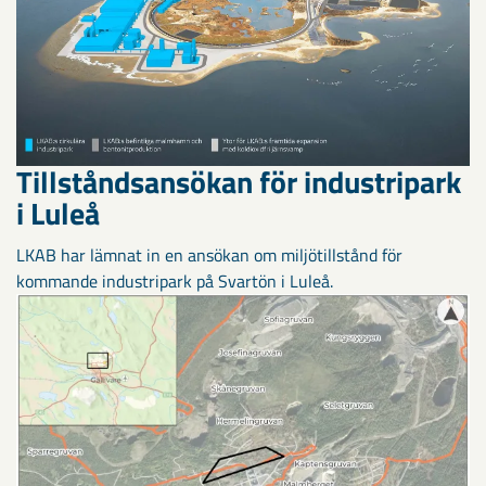
Tillståndsansökan för industripark
i Luleå
LKAB har lämnat in en ansökan om miljötillstånd för
kommande industripark på Svartön i Luleå.