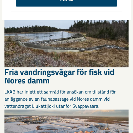
LKAB avser att ansöka om bearbetningskoncession för
fortsatt brytning av järnmalmsfyndigheterna i Svappavaara.
Fria vandringsvägar för fisk vid
Nores damm
LKAB har inlett ett samråd för ansökan om tillstånd för
anläggande av en faunapassage vid Nores damm vid
vattendraget Liukattijoki utanför Svappavaara.