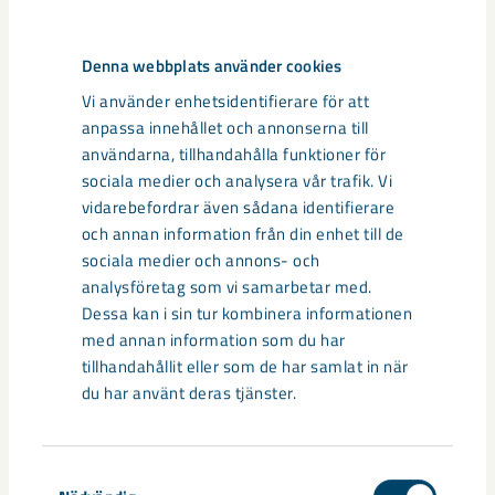
Denna webbplats använder cookies
Samråd för fyndigheten Per Geijer
Vi använder enhetsidentifierare för att
LKAB har lämnat in ansökan om bearbetningskoncession för
anpassa innehållet och annonserna till
fyndigheten Per Geijer i Kiruna.
användarna, tillhandahålla funktioner för
sociala medier och analysera vår trafik. Vi
vidarebefordrar även sådana identifierare
och annan information från din enhet till de
sociala medier och annons- och
analysföretag som vi samarbetar med.
Dessa kan i sin tur kombinera informationen
med annan information som du har
tillhandahållit eller som de har samlat in när
du har använt deras tjänster.
Samtyckesval