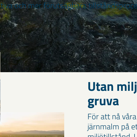
ktiva och mer förutsägbara tillståndsproce
Utan milj
gruva
För att nå våra
järnmalm på ett
miljötillstånd.