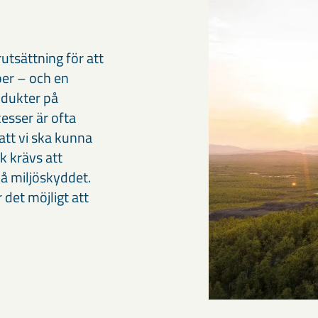
utsättning för att
öer – och en
odukter på
esser är ofta
att vi ska kunna
k krävs att
å miljöskyddet.
det möjligt att