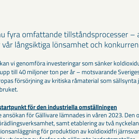
 nu fyra omfattande tillståndsprocesser – 
 vår långsiktiga lönsamhet och konkurren
d kan vi genomföra investeringar som sänker koldioxid
pp till 40 miljoner ton per år – motsvarande Sverige
uropas försörjning av kritiska råmaterial som sällsynta
dbruket.
 startpunkt för den industriella omställningen
 ansökan för Gällivare lämnades in våren 2023. Den o
örädlingsverksamhet, samt etablering av två nyckelan
onsanläggning för produktion av koldioxidfri järnsva