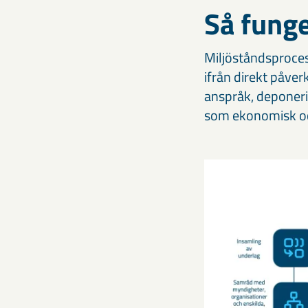
Så funge
Miljöståndsprocess
ifrån direkt påver
anspråk, deponerin
som ekonomisk och