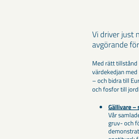
Vi driver just
avgörande för
Med rätt tillstån
värdekedjan med u
– och bidra till E
och fosfor till jor
Gällivare –
Vår samlade
gruv- och f
demonstrati