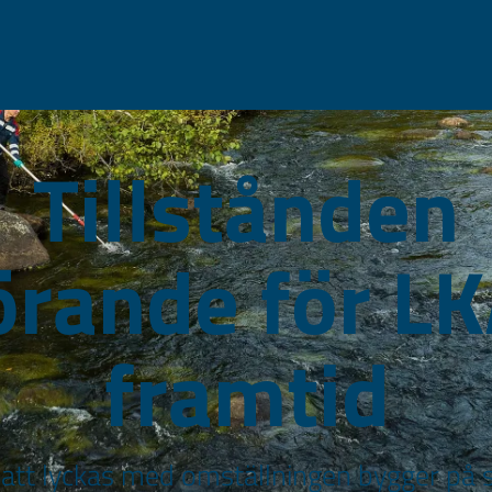
Tillstånden
örande för LK
framtid
 att lyckas med omställningen bygger på