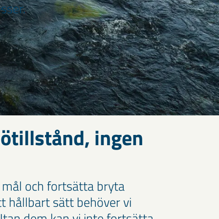
sser.
ötillstånd, ingen
 mål och fortsätta bryta
 hållbart sätt behöver vi
 Utan dem kan vi inte fortsätta