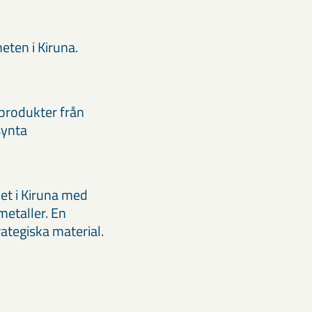
eten i Kiruna.
iprodukter från
synta
et i Kiruna med
metaller. En
rategiska material.