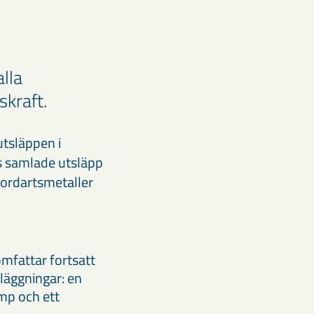
alla
skraft.
utsläppen i
s samlade utsläpp
 jordartsmetaller
mfattar fortsatt
läggningar: en
mp och ett