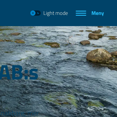
Light mode
Meny
AB:s
 snabbare, mer