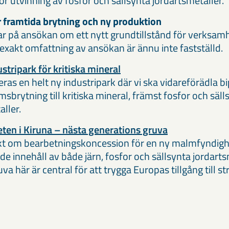
ör utvinning av fosfor och sällsynta jordartsmetaller.
r framtida brytning och ny produktion
r på ansökan om ett nytt grundtillstånd för verksamh
 exakt omfattning av ansökan är ännu inte fastställd.
stripark för kritiska mineral
eras en helt ny industripark där vi ska vidareförädla b
sbrytning till kritiska mineral, främst fosfor och säll
ller.
ten i Kiruna – nästa generations gruva
kt om bearbetningskoncession för en ny malmfyndigh
e innehåll av både järn, fosfor och sällsynta jordarts
va här är central för att trygga Europas tillgång till st