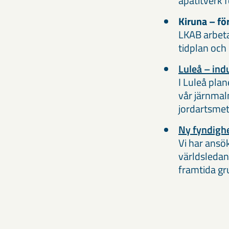
apatitverk f
Kiruna – fö
LKAB arbeta
tidplan och
Luleå – indu
I Luleå plan
vår järnmalm
jordartsmeta
Ny fyndighe
Vi har ansö
världsledand
framtida gru