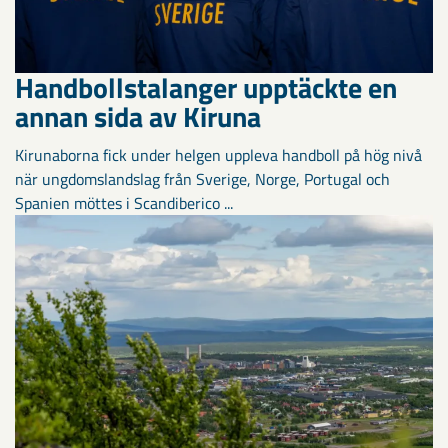
Handbollstalanger upptäckte en
annan sida av Kiruna
Kirunaborna fick under helgen uppleva handboll på hög nivå
när ungdomslandslag från Sverige, Norge, Portugal och
Spanien möttes i Scandiberico ...