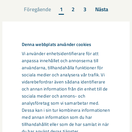
Föregående
1
2
3
Nästa
Kontakta
Denna webbplats använder cookies
Samhällsomvandlingen
Vi använder enhetsidentifierare för att
anpassa innehållet och annonserna till
användarna, tillhandahålla funktioner för
Här hittar du kontaktuppgifter för dig som
sociala medier och analysera vår trafik. Vi
vill komma i kontakt med LKAB
vidarebefordrar även sådana identifierare
och annan information från din enhet till de
sociala medier och annons- och
analysföretag som vi samarbetar med.
Dessa kan i sin tur kombinera informationen
med annan information som du har
tillhandahållit eller som de har samlat in när
du har använt deras tjänster.