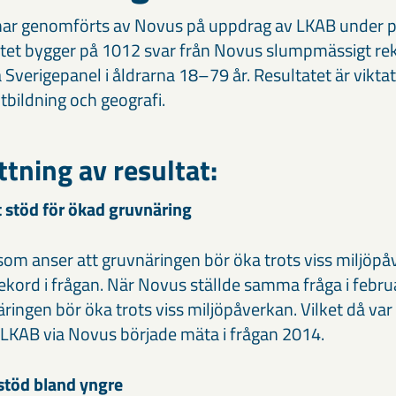
ar genomförts av Novus på uppdrag av LKAB under 
tet bygger på 1012 svar från Novus slumpmässigt re
 Sverigepanel i åldrarna 18–79 år. Resultatet är vikt
utbildning och geografi.
ning av resultat:
 stöd för ökad gruvnäring
som anser att gruvnäringen bör öka trots viss miljöpå
rekord i frågan. När Novus ställde samma fråga i febru
ringen bör öka trots viss miljöpåverkan. Vilket då va
LKAB via Novus började mäta i frågan 2014.
stöd bland yngre