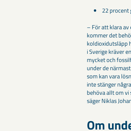
22 procent 
– För att klara a
kommer det behöva
koldioxidutsläpp 
i Sverige kräver e
mycket och fossilfr
under de närmaste
som kan vara lösni
inte stänger några
behöva allt om vi
säger Niklas Joha
Om unde