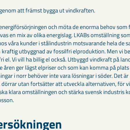
genom att främst bygga ut vindkraften.
v energiförsörjningen och möta de enorma behov som 
s en mix av olika energislag. LKABs omställning so
hos våra kunder i stålindustrin motsvarande hela de 
n kraftig utbyggnad av fossilfri elproduktion. Men vi b
i el. Vi vill ha billig el också. Utbyggd vindkraft på la
 åren ger lägst elpriser och som kan komma på plats
ngar i norr behöver inte vara lösningar i söder. Det är
 dörrar utan fortsätter att utveckla alternativen, för 
 ska klara omställningen och stärka svensk industris 
nsson.
rsökningen