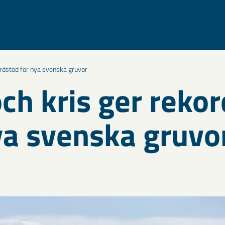
ordstöd för nya svenska gruvor
och kris ger reko
ya svenska gruvo