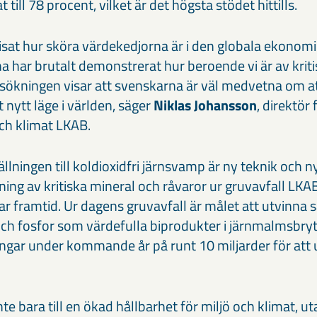
till 78 procent, vilket är det högsta stödet hittills.
sat hur sköra värdekedjorna är i den globala ekonomi
 har brutalt demonstrerat hur beroende vi är av kritis
rsökningen visar att svenskarna är väl medvetna om a
t nytt läge i världen, säger
Niklas Johansson
, direktör 
h klimat LKAB.
llningen till koldioxidfri järnsvamp är ny teknik och n
ing av kritiska mineral och råvaror ur gruvavfall LKAB
lbar framtid. Ur dagens gruvavfall är målet att utvinna 
och fosfor som värdefulla biprodukter i järnmalmsbryt
ingar under kommande år på runt 10 miljarder för att 
nte bara till en ökad hållbarhet för miljö och klimat, u