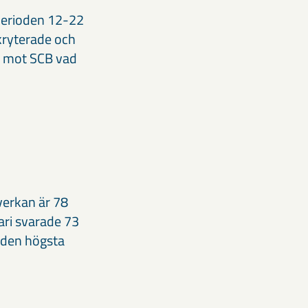
perioden 12-22
kryterade och
at mot SCB vad
verkan är 78
ari svarade 73
r den högsta