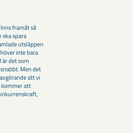
finns framåt så
m ska spara
samlade utsläppen
ehöver inte bara
nd är det som
 snabbt. Men det
 avgörande att vi
vi kommer att
konkurrenskraft,