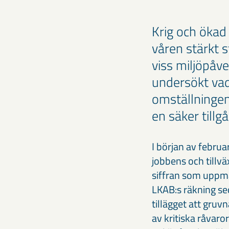
Krig och ökad 
våren stärkt 
viss miljöpå
undersökt va
omställningen
en säker tillgå
I början av febru
jobbens och tillvä
siffran som uppm
LKAB:s räkning se
tillägget att gruv
av kritiska råvaro