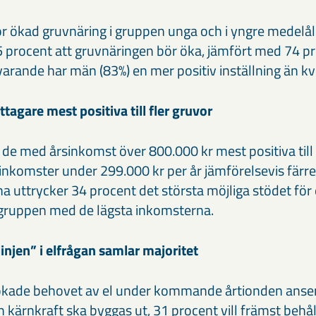
för ökad gruvnäring i gruppen unga och i yngre medelål
 procent att gruvnäringen bör öka, jämfört med 74 pr
arande har män (83%) en mer positiv inställning än kv
agare mest positiva till fler gruvor
 de med årsinkomst över 800.000 kr mest positiva til
inkomster under 299.000 kr per år jämförelsevis färre
 uttrycker 34 procent det största möjliga stödet för 
 gruppen med de lägsta inkomsterna.
injen” i elfrågan samlar majoritet
ökade behovet av el under kommande årtionden anser
 kärnkraft ska byggas ut, 31 procent vill främst behå