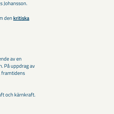
as Johansson.
m den
kritiska
ende av en
n. På uppdrag av
 framtidens
ft och kärnkraft.