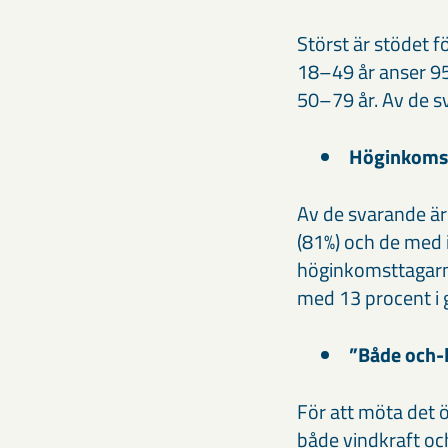
Störst är stödet 
18–49 år anser 95
50–79 år. Av de sv
Höginkomstt
Av de svarande är
(81%) och de med 
höginkomsttagarna
med 13 procent i
”Både och-l
För att möta det 
både vindkraft och