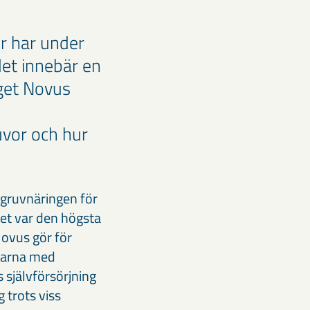
er har under
det innebär en
get Novus
uvor och hur
 gruvnäringen för
Det var den högsta
ovus gör för
skarna med
 självförsörjning
 trots viss