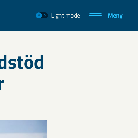
Light mode
Meny
rdstöd
r