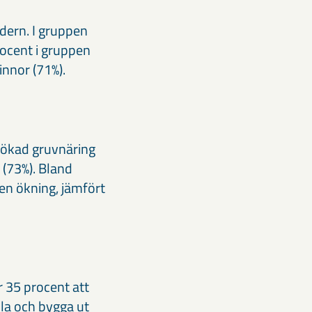
dern. I gruppen
ocent i gruppen
innor (71%).
l ökad gruvnäring
 (73%). Bland
en ökning, jämfört
 35 procent att
lla och bygga ut