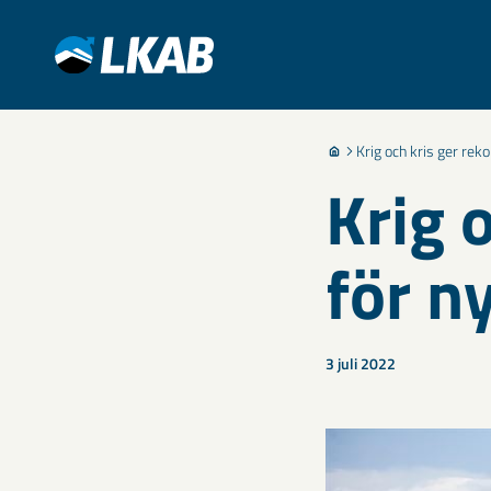
Krig och kris ger rek
Krig 
för n
3 juli 2022