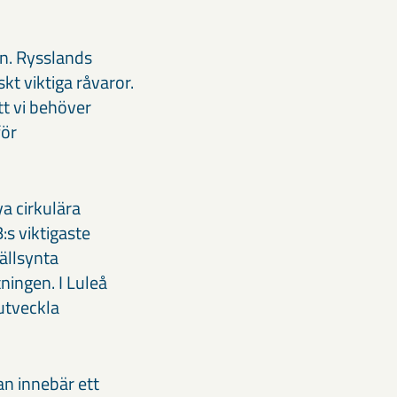
n. Rysslands
kt viktiga råvaror.
tt vi behöver
för
ya cirkulära
:s viktigaste
sällsynta
ningen. I Luleå
utveckla
tan innebär ett