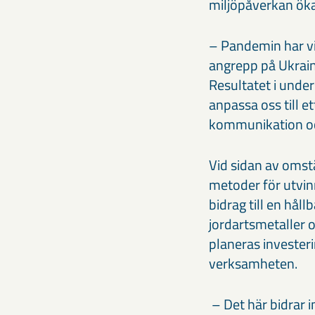
miljöpåverkan ökat 
– Pandemin har vi
angrepp på Ukraina
Resultatet i unde
anpassa oss till et
kommunikation oc
Vid sidan av omstä
metoder för utvinn
bidrag till en hål
jordartsmetaller 
planeras invester
verksamheten.
– Det här bidrar i