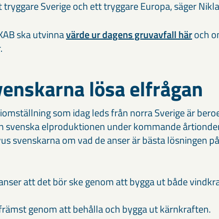
t tryggare Sverige och ett tryggare Europa, säger Nikl
KAB ska utvinna
värde ur dagens gruvavfall här
och o
.
svenskarna lösa elfrågan
iomställning som idag leds från norra Sverige är bero
en svenska elproduktionen under kommande årtionde
us svenskarna om vad de anser är bästa lösningen på
anser att det bör ske genom att bygga ut både vindkra
främst genom att behålla och bygga ut kärnkraften.