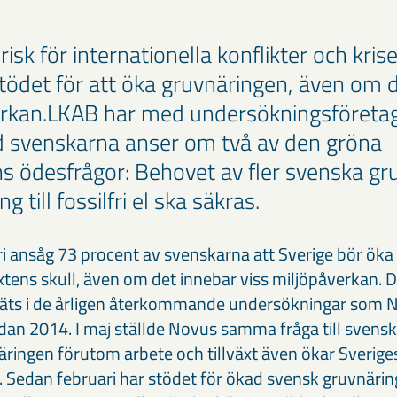
risk för internationella konflikter och kris
stödet för att öka gruvnäringen, även om 
verkan.LKAB har med undersökningsföreta
d svenskarna anser om två av den gröna
s ödesfrågor: Behovet av fler svenska gr
ng till fossilfri el ska säkras.
ari ansåg 73 procent av svenskarna att Sverige bör öka
xtens skull, även om det innebar viss miljöpåverkan. 
äts i de årligen återkommande undersökningar som N
dan 2014. I maj ställde Novus samma fråga till sven
näringen förutom arbete och tillväxt även ökar Sveriges
r. Sedan februari har stödet för ökad svensk gruvnäring