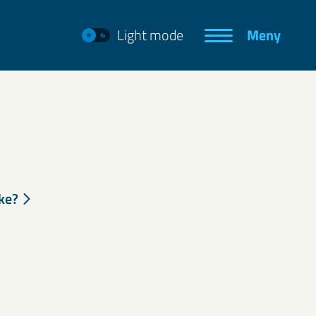
Light mode
Meny
ke?