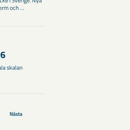
ke i Sverige. Nya
form och …
26
ala skalan
Nästa