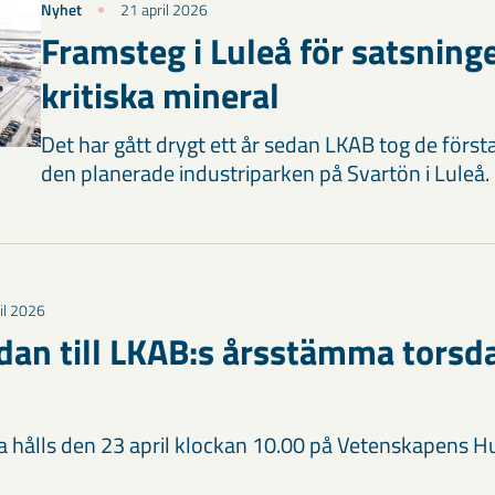
Nyhet
21 april 2026
Framsteg i Luleå för satsning
kritiska mineral
Det har gått drygt ett år sedan LKAB tog de först
den planerade industriparken på Svartön i Luleå.
il 2026
dan till LKAB:s årsstämma torsda
hålls den 23 april klockan 10.00 på Vetenskapens Hu