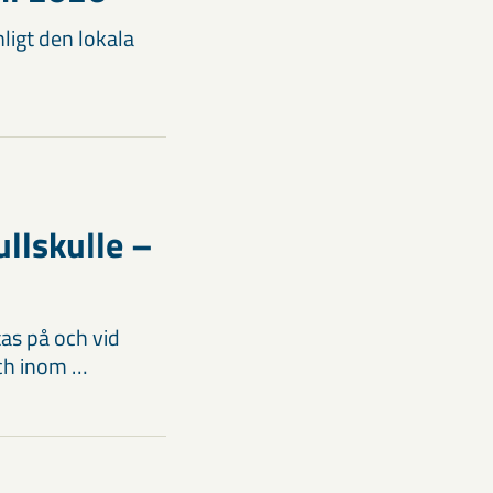
ligt den lokala
ullskulle –
tas på och vid
och inom …