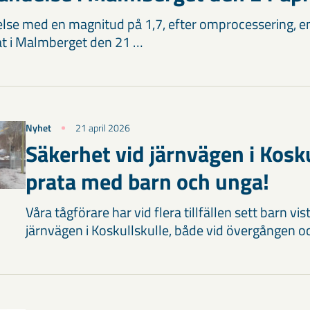
lse med en magnitud på 1,7, efter omprocessering, en
fat i Malmberget den 21 …
Nyhet
21 april 2026
Säkerhet vid järnvägen i Kosk
prata med barn och unga!
Våra tågförare har vid flera tillfällen sett barn vis
järnvägen i Koskullskulle, både vid övergången 