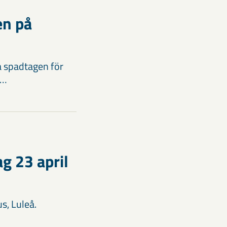
en på
a spadtagen för
 …
g 23 april
s, Luleå.