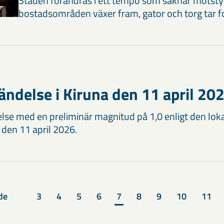
Staden förändras i ett tempo som saknar motstyc
bostadsområden växer fram, gator och torg tar 
ändelse i Kiruna den 11 april 20
lse med en preliminär magnitud på 1,0 enligt den lok
a den 11 april 2026.
de
3
4
5
6
7
8
9
10
11