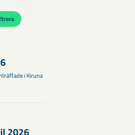
iltrera
26
träffade i Kiruna
il 2026