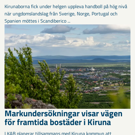
Kirunaborna fick under helgen uppleva handboll på hög nivå
när ungdomslandslag från Sverige, Norge, Portugal och
Spanien möttes i Scandiberico ...
Markundersökningar visar vägen
för framtida bostäder i Kiruna
LKAB planerar tillsammans med Kiruna kommun att