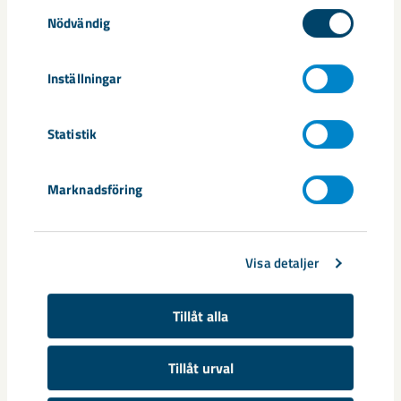
Samtyckesval
Nödvändig
Relaterat innehåll
Inställningar
Statistik
Marknadsföring
Visa detaljer
Tillåt alla
Tillåt urval
Sibirien-området i gamla Kiruna