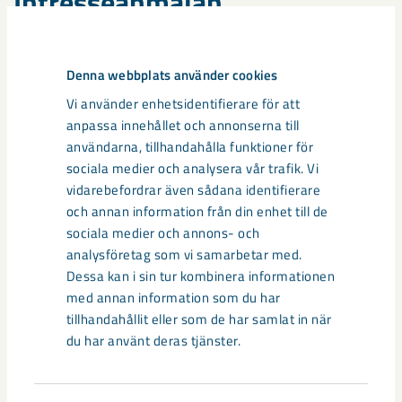
Intresseanmälan
Lägenheterna kommer att publiceras på LKAB Fastigheters
hemsida. Den som står i LKAB Fastigheters bostadskö kan då
Denna webbplats använder cookies
göra en intresseanmälan via hemsidan. Önskar du att bevaka
aktuellt område, går det att göra via
Mina sidor på
Vi använder enhetsidentifierare för att
hemsidan
.
anpassa innehållet och annonserna till
användarna, tillhandahålla funktioner för
sociala medier och analysera vår trafik. Vi
Dela
vidarebefordrar även sådana identifierare
och annan information från din enhet till de
sociala medier och annons- och
analysföretag som vi samarbetar med.
Taggar
Dessa kan i sin tur kombinera informationen
med annan information som du har
Gällivare
Malmberget
Projekt Gällivare/Malmberget
tillhandahållit eller som de har samlat in när
samhällsomvandling
du har använt deras tjänster.