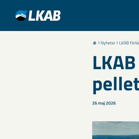
Nyheter
LKAB förlän
LKAB 
pelle
26 maj 2026