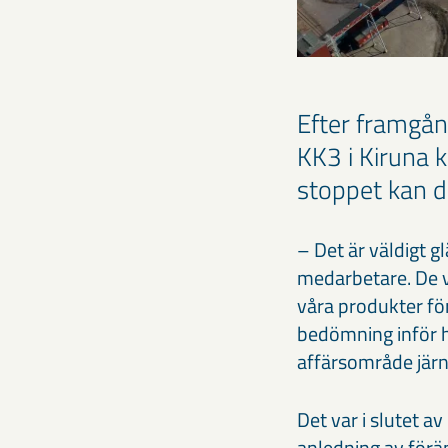
Efter framgån
KK3 i Kiruna k
stoppet kan dä
– Det är väldigt g
medarbetare. De vi
våra produkter fö
bedömning inför 
affärsområde jär
Det var i slutet
anledning av förä