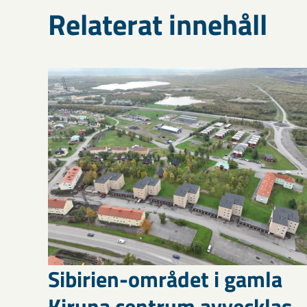
Relaterat innehåll
Sibirien-området i gamla
Kiruna centrum avvecklas