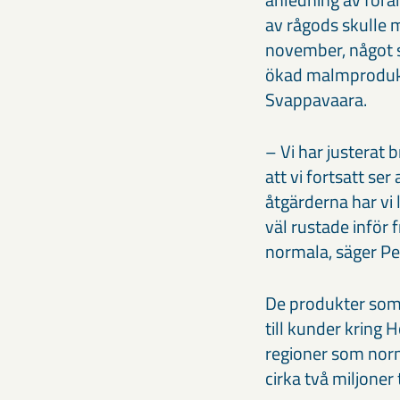
av rågods skulle m
november, något s
ökad malmprodukti
Svappavaara.
– Vi har justerat 
att vi fortsatt ser
åtgärderna har vi
väl rustade inför 
normala, säger Pe
De produkter som n
till kunder kring 
regioner som norm
cirka två miljone