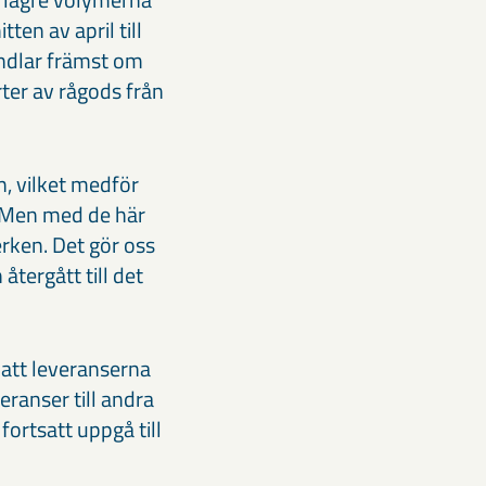
en av april till
ndlar främst om
ter av rågods från
n, vilket medför
et. Men med de här
rken. Det gör oss
återgått till det
s att leveranserna
eranser till andra
ortsatt uppgå till