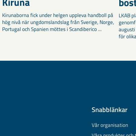
Kiruna
bost
Kirunaborna fick under helgen uppleva handboll på
LKAB pl
hög nivå när ungdomslandslag från Sverige, Norge,
genomf
Portugal och Spanien möttes i Scandiberico ...
augusti
för olika
Snabblänkar
Vår organisation
Våra produkter och 