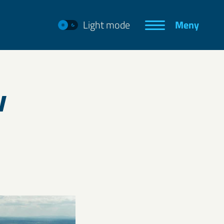
Light mode
Meny
v