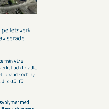
 pelletsverk
 aviserade
te från våra
 verket och förädla
et löpande och ny
, direktör för
onsvolymer med
e lägre volymerna