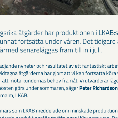
gsrika åtgärder har produktionen i LKAB:s
unnat fortsätta under våren. Det tidigare
rmed senareläggas fram till in i juli.
lädjande nyheter och resultatet av ett fantastiskt arbe
dtagna åtgärderna har gjort att vi kan fortsätta köra
r att möta kundernas behov framåt. Vi utvärderar läg
hösten görs under sommaren, säger
Peter Richardson
nmalm, LKAB.
 av mars som LKAB meddelade om minskade produkti
ndrade produktionsförutsättningar i Kirunagruvan. D