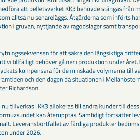
edföra att pelletsverket KK3 behövde stängas från mitt
om alltså nu senareläggs. Åtgärderna som införts ha
on i gruvan, nyttjande av rågodslager samt transpor
brytningssekvensen för att säkra den långsiktiga drifte
 att vi tillfälligt behöver gå ner i produktion under år
 lyckats kompensera för de minskade volymerna till ve
framtiden och den dagen då situationen i Mellanöstern 
ter Richardson.
u tillverkas i KK3 allokeras till andra kunder till des
Hormuzsundet kan återupptas. Samtidigt fortsätter lev
alt. Leveransbortfallet av färdiga produkter bedöms f
r ton under 2026.