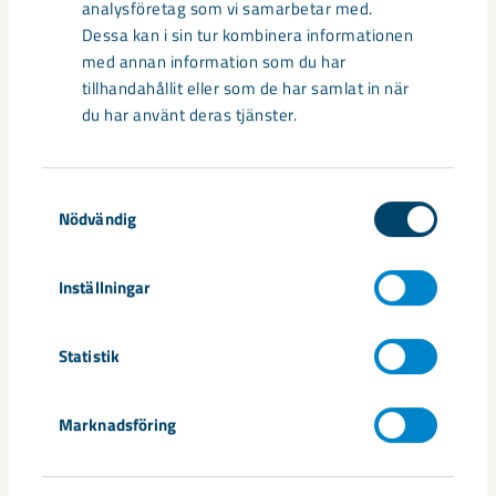
analysföretag som vi samarbetar med.
Dessa kan i sin tur kombinera informationen
Pressrelease
23 april 2026
Årsstämma i LKAB 2026
med annan information som du har
tillhandahållit eller som de har samlat in när
du har använt deras tjänster.
Samtyckesval
Nödvändig
Inställningar
Statistik
Marknadsföring
Pressrelease
23 april 2026