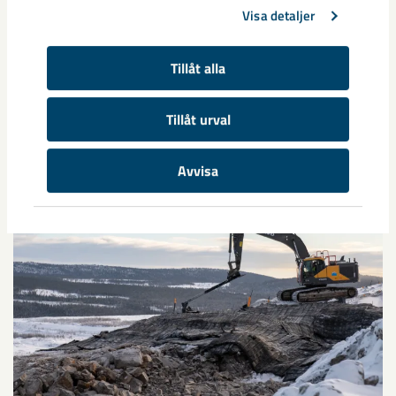
Delårsrapport januari-mars 2026:
Visa detaljer
Lägre resultat och försämrade
marknadsvillkor
Tillåt alla
Tillåt urval
Avvisa