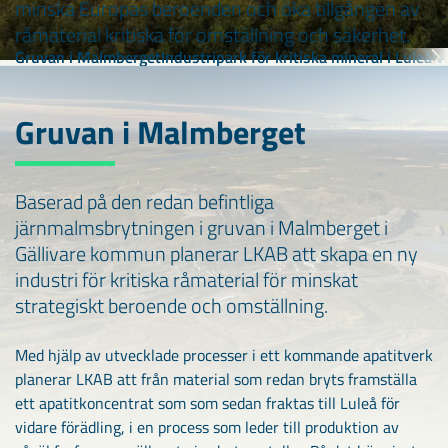
minska Europas beroenden och öka tillgången av
råmaterial kritiska för omställning och säkerhet.
Gruvan i Malmberget
Industripark för kritiska mineral i Luleå
Ny
Gruvan i Malmberget
Baserad på den redan befintliga
järnmalmsbrytningen i gruvan i Malmberget i
Gällivare kommun planerar LKAB att skapa en ny
industri för kritiska råmaterial för minskat
strategiskt beroende och omställning.
Med hjälp av utvecklade processer i ett kommande apatitverk
planerar LKAB att från material som redan bryts framställa
ett apatitkoncentrat som som sedan fraktas till Luleå för
vidare förädling, i en process som leder till produktion av