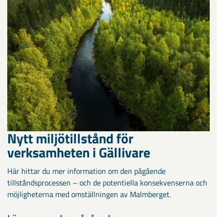
Nytt miljötillstånd för
verksamheten i Gällivare
Här hittar du mer information om den pågående
tillståndsprocessen – och de potentiella konsekvenserna och
möjligheterna med omställningen av Malmberget.