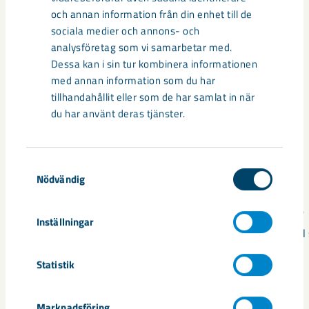
och fosfor, och en av Europas största kända
och annan information från din enhet till de
förekomster av sällsynta jordartsmetaller.
sociala medier och annons- och
analysföretag som vi samarbetar med.
Dessa kan i sin tur kombinera informationen
med annan information som du har
tillhandahållit eller som de har samlat in när
du har använt deras tjänster.
Samtyckesval
1
2
Nödvändig
2023
2025
Inställningar
Ansökan om bearbetningskoncession inlämnad
Utsett til
Statistik
Läs mer
Marknadsföring