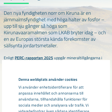
Den nya fyndigheten norr om Kiruna är en
järnmalmsfyndighet med höga halter av fosfor –
upp till sju gånger så höga som
Kiirunavaaramalmen som LKAB bryter idag – och
en av Europas största kända förekomster av
sällsynta jordartsmetaller.
Enligt
PERC-rapporten 2025
uppgår mineraltillgångarna i
fyndigheten till cirka 1,2 miljarder ton järnmalm och fosfor,
samt 2,2 miljoner ton sällsynta jordartsmetallsoxider.
Denna webbplats använder cookies
Utredningarna av fyndigheten är fortfarande i ett relativt
Vi använder enhetsidentifierare för att
tidigt skede, men fyndigheten har potential att spela en
anpassa innehållet och annonserna till
viktig roll i att stärka EU:s strategiska råvaruförsörjning.
användarna, tillhandahålla funktioner för
sociala medier och analysera vår trafik. Vi
En järnmalmsfyndighet med höga halter av magnetit
vidarebefordrar även sådana identifierare