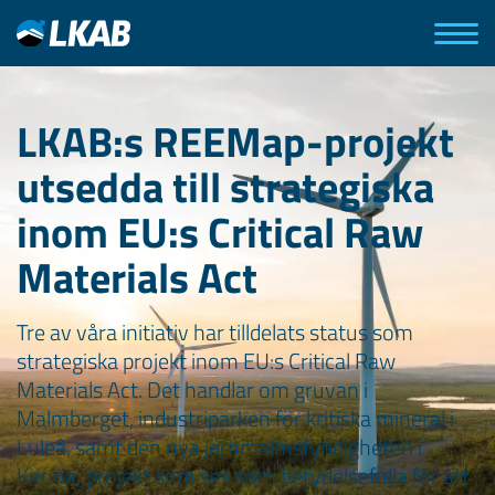
LKAB:s REEMap-projekt
utsedda till strategiska
inom EU:s Critical Raw
Materials Act
Tre av våra initiativ har tilldelats status som
strategiska projekt inom EU:s Critical Raw
Materials Act. Det handlar om gruvan i
Malmberget, industriparken för kritiska mineral i
Luleå, samt den nya järnmalmsfyndigheten i
Kiruna; projekt som ses som betydelsefulla för att