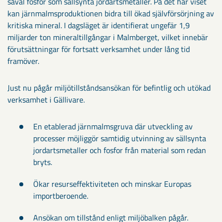
såväl fosfor som sällsynta jordartsmetaller. På det här viset
kan järnmalmsproduktionen bidra till ökad självförsörjning av
kritiska mineral. I dagsläget är identifierat ungefär 1,9
miljarder ton mineraltillgångar i Malmberget, vilket innebär
förutsättningar för fortsatt verksamhet under lång tid
framöver.
Just nu pågår miljötillståndsansökan för befintlig och utökad
verksamhet i Gällivare.
En etablerad järnmalmsgruva där utveckling av
processer möjliggör samtidig utvinning av sällsynta
jordartsmetaller och fosfor från material som redan
bryts.
Ökar resurseffektiviteten och minskar Europas
importberoende.
Ansökan om tillstånd enligt miljöbalken pågår.