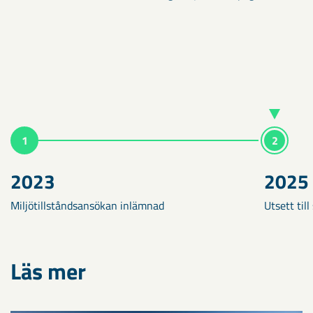
1
2
2023
2025
Miljötillståndsansökan inlämnad
Utsett til
Läs mer