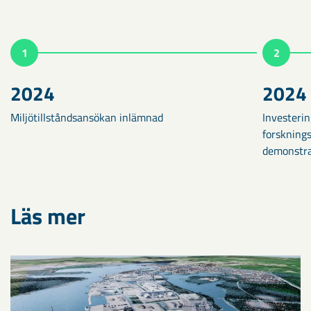
1
2
2024
2024
Miljötillståndsansökan inlämnad
Investeri
forskning
demonstra
Läs mer