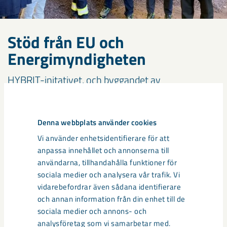
Stöd från EU och
Energimyndigheten
HYBRIT-initativet, och byggandet av
demonstrationsanläggningen, har fått ta emot
stöd från EU:s innovationsfond, CINEA, samt
Industriklivet, Energimyndighetens program för
Denna webbplats använder cookies
att stödja den svenska industrins omställning.
Vi använder enhetsidentifierare för att
anpassa innehållet och annonserna till
HYBRIT får stöd från EU:s innovationsfond
användarna, tillhandahålla funktioner för
sociala medier och analysera vår trafik. Vi
vidarebefordrar även sådana identifierare
Positivt besked om stöd från
och annan information från din enhet till de
Energimyndigheten
sociala medier och annons- och
analysföretag som vi samarbetar med.