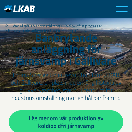
Vad vi gör
Vår omställning
Koldioxidfria processer
Banbrytande anläggning för järnsvamp i Gällivare
Banbrytande
anläggning för
järnsvamp i Gällivare
I norra Sverige tar en revolution form. LKAB
och Gällivare, en plats med en lång historia av
gruvverksamhet, står nu i centrum för
industrins omställning mot en hållbar framtid.
Läs mer om vår produktion av
koldioxidfri järnsvamp