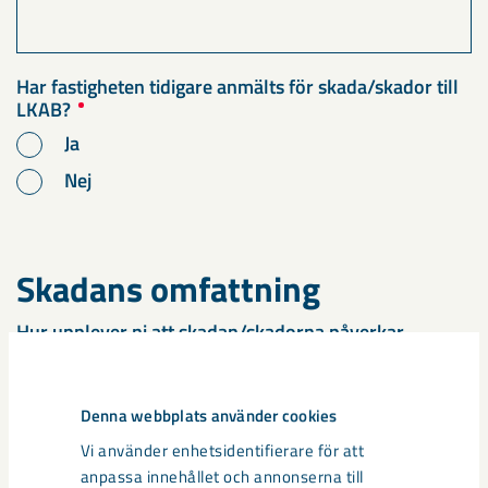
Har fastigheten tidigare anmälts för skada/skador till
LKAB?
Ja
Nej
Skadans omfattning
Hur upplever ni att skadan/skadorna påverkar
byggnaden?
Endast kosmetisk påverkan (t.ex. små sprickor i
ytskikt)
Denna webbplats använder cookies
Påverkar funktion (t.ex. dörrar/fönster kärvar,
Vi använder enhetsidentifierare för att
golv lutar, VVS)
anpassa innehållet och annonserna till