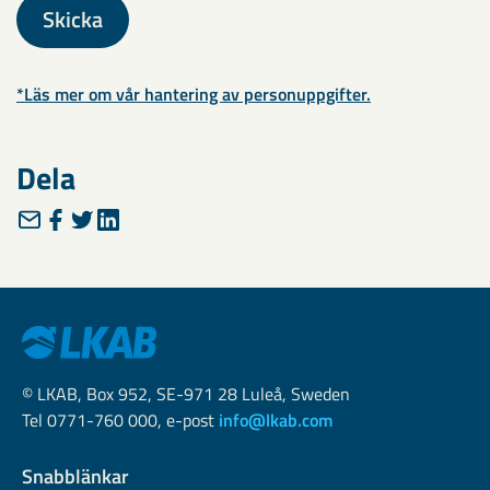
Skicka
*Läs mer om vår hantering av personuppgifter.
Dela
© LKAB, Box 952, SE-971 28 Luleå, Sweden
Tel 0771-760 000, e-post
info@lkab.com
Snabblänkar