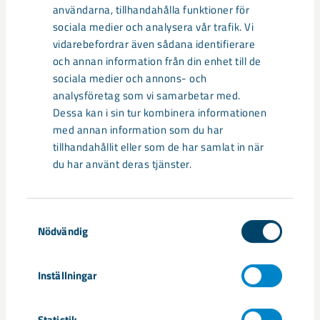
Strukturell/allvarlig påverkan på
användarna, tillhandahålla funktioner för
byggnadskonstruktion (t.ex. stora sprickor eller
sociala medier och analysera vår trafik. Vi
sättningar i husgrund)
vidarebefordrar även sådana identifierare
och annan information från din enhet till de
Beskriv mer utförligt på vilket sätt skadan/skadorna
sociala medier och annons- och
påverkar byggnaden
analysföretag som vi samarbetar med.
Dessa kan i sin tur kombinera informationen
med annan information som du har
tillhandahållit eller som de har samlat in när
du har använt deras tjänster.
Samtyckesval
Bedömer ni att skadan/skadorna innebär någon
Nödvändig
säkerhetsrisk?
Ingen risk
Inställningar
Risk om åtgärd dröjer
Omedelbar risk för person eller
Statistik