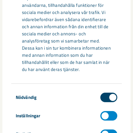
användarna, tillhandahålla funktioner för
LKAB är en internationell gruv- och mineralkoncern som erbjuder
sociala medier och analysera vår trafik. Vi
järnmalms- och mineralprodukter. Vi leder omställningen av järn-
vidarebefordrar även sådana identifierare
och stålindustrin och vår plan är att utveckla koldioxidfria processer
och annan information från din enhet till de
fram till år 2045. Vi bryter över 80 procent av all järnmalm inom EU
sociala medier och annons- och
och sedan 1890 har vi utvecklats genom unika innovationer och
analysföretag som vi samarbetar med.
tekniklösningar. Koncernen hade 2025 mer än 5 000 medarbetare i
Dessa kan i sin tur kombinera informationen
12 länder och omsatte cirka 33 miljarder kronor. lkab.com
med annan information som du har
tillhandahållit eller som de har samlat in när
Media
du har använt deras tjänster.
Samtyckesval
Nödvändig
Inställningar