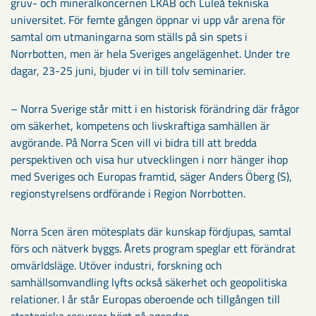
gruv- och mineralkoncernen LKAB och Luleå tekniska
universitet. För femte gången öppnar vi upp vår arena för
samtal om utmaningarna som ställs på sin spets i
Norrbotten, men är hela Sveriges angelägenhet. Under tre
dagar, 23-25 juni, bjuder vi in till tolv seminarier.
– Norra Sverige står mitt i en historisk förändring där frågor
om säkerhet, kompetens och livskraftiga samhällen är
avgörande. På Norra Scen vill vi bidra till att bredda
perspektiven och visa hur utvecklingen i norr hänger ihop
med Sveriges och Europas framtid, säger Anders Öberg (S),
regionstyrelsens ordförande i Region Norrbotten.
Norra Scen ären mötesplats där kunskap fördjupas, samtal
förs och nätverk byggs. Årets program speglar ett förändrat
omvärldsläge. Utöver industri, forskning och
samhällsomvandling lyfts också säkerhet och geopolitiska
relationer. I år står Europas oberoende och tillgången till
strategiska resurser högt på agendan.