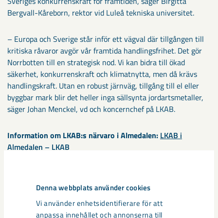
Sveriges konkurrenskraft för framtiden, säger Birgitta
Bergvall-Kåreborn, rektor vid Luleå tekniska universitet.
– Europa och Sverige står inför ett vägval där tillgången till
kritiska råvaror avgör vår framtida handlingsfrihet. Det gör
Norrbotten till en strategisk nod. Vi kan bidra till ökad
säkerhet, konkurrenskraft och klimatnytta, men då krävs
handlingskraft. Utan en robust järnväg, tillgång till el eller
byggbar mark blir det heller inga sällsynta jordartsmetaller,
säger Johan Menckel, vd och koncernchef på LKAB.
Information om LKAB:s närvaro i Almedalen:
LKAB i
Almedalen – LKAB
Kontakt:
Denna webbplats använder cookies
Johanna Fogman, event- och sponsringsansvarig LKAB
Vi använder enhetsidentifierare för att
tel: 070 342 14 75, mail:
johanna.fogman@lkab.com
anpassa innehållet och annonserna till