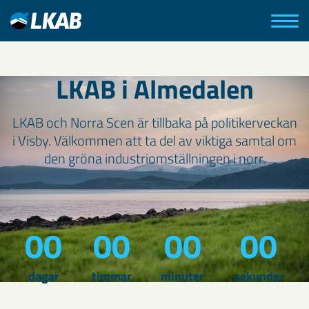
LKAB i Almedalen
LKAB och Norra Scen är tillbaka på politikerveckan
i Visby. Välkommen att ta del av viktiga samtal om
den gröna industriomställningen i norr.
00
00
00
00
dagar
timmar
minuter
sekunder