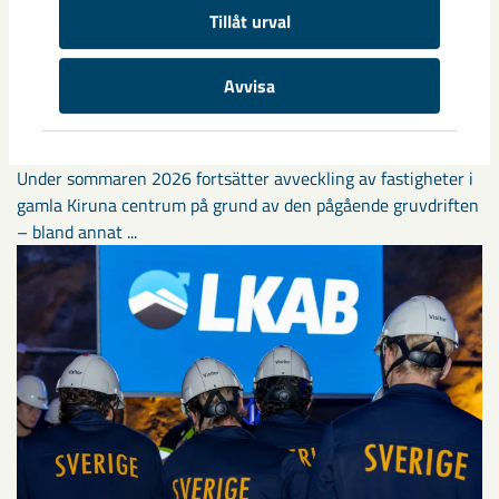
Tillåt urval
Avvisa
Sibirien-området i gamla Kiruna
centrum avvecklas under 2026
Under sommaren 2026 fortsätter avveckling av fastigheter i
gamla Kiruna centrum på grund av den pågående gruvdriften
– bland annat ...