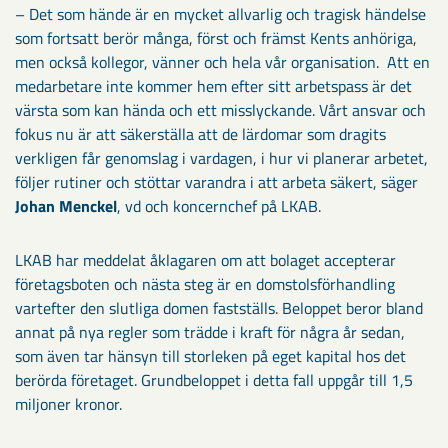
– Det som hände är en mycket allvarlig och tragisk händelse
som fortsatt berör många, först och främst Kents anhöriga,
men också kollegor, vänner och hela vår organisation. Att en
medarbetare inte kommer hem efter sitt arbetspass är det
värsta som kan hända och ett misslyckande. Vårt ansvar och
fokus nu är att säkerställa att de lärdomar som dragits
verkligen får genomslag i vardagen, i hur vi planerar arbetet,
följer rutiner och stöttar varandra i att arbeta säkert, säger
Johan Menckel
, vd och koncernchef på LKAB.
LKAB har meddelat åklagaren om att bolaget accepterar
företagsboten och nästa steg är en domstolsförhandling
vartefter den slutliga domen fastställs. Beloppet beror bland
annat på nya regler som trädde i kraft för några år sedan,
som även tar hänsyn till storleken på eget kapital hos det
berörda företaget. Grundbeloppet i detta fall uppgår till 1,5
miljoner kronor.