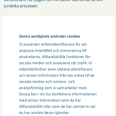
juridiska processen.
– Säkerhet är en grundförutsättning som kräver allas insats
varje dag, oavsett roll i organisationen. Det är något som går
före varje produktions- och leveransmål. Vi har därför
Denna webbplats använder cookies
intensifierat arbetet med att sätta säkerheten först, och
Vi använder enhetsidentifierare för att
uppmanar alla chefer och medarbetare att ta del av
anpassa innehållet och annonserna till
relaterade utbildningar och material, samt att löpande
användarna, tillhandahålla funktioner för
identifiera och lyfta risker i verksamheten oavsett var de
sociala medier och analysera vår trafik. Vi
uppstår, säger
Magnus Backe
, områdeschef för LKAB i
vidarebefordrar även sådana identifierare
Kiruna.
och annan information från din enhet till de
sociala medier och annons- och
Dela
analysföretag som vi samarbetar med.
Dessa kan i sin tur kombinera informationen
med annan information som du har
tillhandahållit eller som de har samlat in när
Taggar
du har använt deras tjänster.