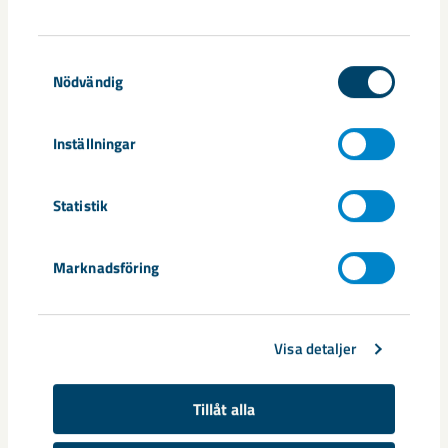
Johan Menckel
Kiruna
Samtyckesval
Nödvändig
Inställningar
Relaterat innehåll
Statistik
Marknadsföring
Visa detaljer
Tillåt alla