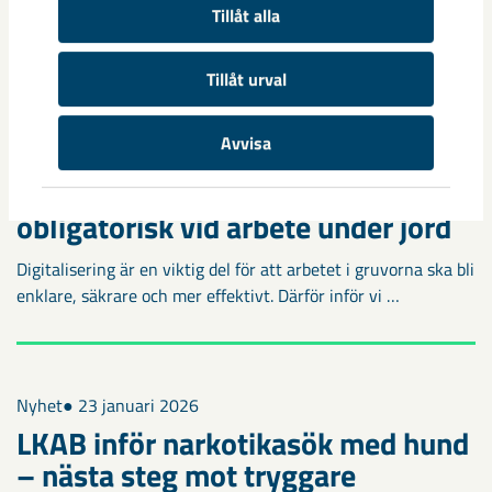
Tillåt alla
leverantör
Tillåt urval
Avvisa
Nyhet
● 24 juni 2026
Ny digital säkerhetslösning
obligatorisk vid arbete under jord
Digitalisering är en viktig del för att arbetet i gruvorna ska bli
enklare, säkrare och mer effektivt. Därför inför vi …
Nyhet
● 23 januari 2026
LKAB inför narkotikasök med hund
– nästa steg mot tryggare