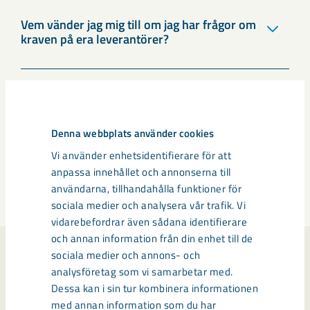
Vem vänder jag mig till om jag har frågor om
kraven på era leverantörer?
Vilka krav ställer ni på era leverantörers
arbetsmiljö?
Denna webbplats använder cookies
Vi använder enhetsidentifierare för att
anpassa innehållet och annonserna till
Föregående
1
2
Nästa
användarna, tillhandahålla funktioner för
sociala medier och analysera vår trafik. Vi
vidarebefordrar även sådana identifierare
och annan information från din enhet till de
sociala medier och annons- och
Nya rutiner för foto, film,
analysföretag som vi samarbetar med.
Dessa kan i sin tur kombinera informationen
ljud och LKAB:s
med annan information som du har