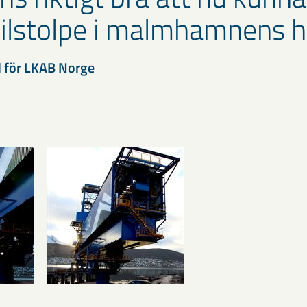
lstolpe i malmhamnens hi
d för LKAB Norge