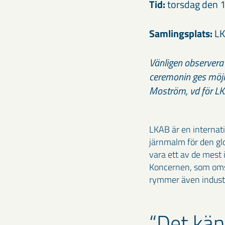
Tid:
torsdag den 1
Samlingsplats:
LK
Vänligen observera
ceremonin ges möjli
Moström, vd för L
LKAB är en internat
järnmalm för den glo
vara ett av de mest
Koncernen, som omsa
rymmer även industri
Det känn