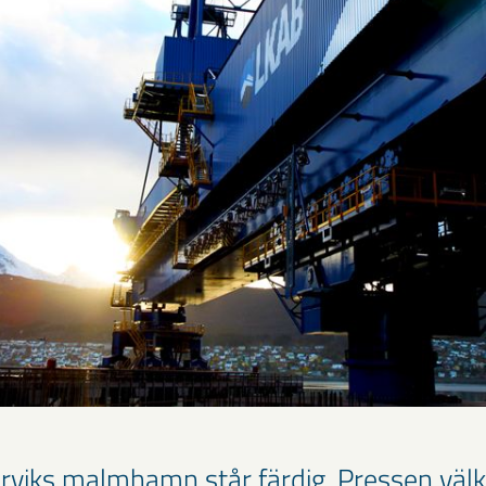
arviks malmhamn står färdig. Pressen väl