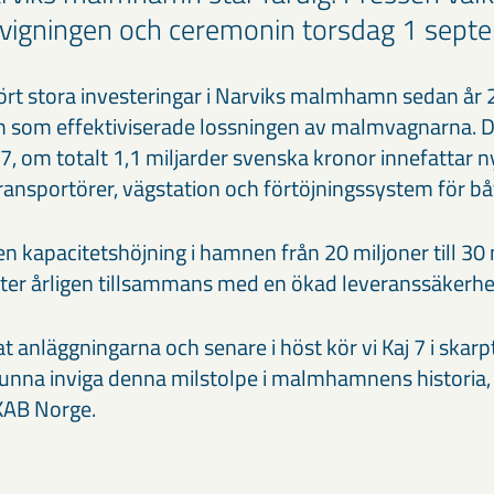
nvigningen och ceremonin torsdag 1 sept
t stora investeringar i Narviks malmhamn sedan år 2
tem som effektiviserade lossningen av malmvagnarna. D
 7, om totalt 1,1 miljarder svenska kronor innefattar 
transportörer, vägstation och förtöjningssystem för bå
n kapacitetshöjning i hamnen från 20 miljoner till 30 
er årligen tillsammans med en ökad leveranssäkerhe
t anläggningarna och senare i höst kör vi Kaj 7 i skarp
u kunna inviga denna milstolpe i malmhamnens historia,
KAB Norge.