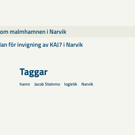
l om malmhamnen i Narvik
an för invigning av KAJ7 i Narvik
Taggar
hamn
Jacob Steinmo
logistik
Narvik