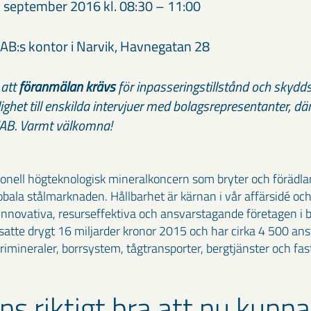
 september 2016 kl. 08:30 – 11:00
AB:s kontor i Narvik, Havnegatan 28
 att
föranmälan krävs
för inpasseringstillstånd och skydds
ghet till enskilda intervjuer med bolagsrepresentanter, dä
KAB. Varmt välkomna!
ionell högteknologisk mineralkoncern som bryter och förädla
bala stålmarknaden. Hållbarhet är kärnan i vår affärsidé och
 innovativa, resurseffektiva och ansvarstagande företagen i 
tte drygt 16 miljarder kronor 2015 och har cirka 4 500 anstä
mineraler, borrsystem, tågtransporter, bergtjänster och fas
s riktigt bra att nu kunna