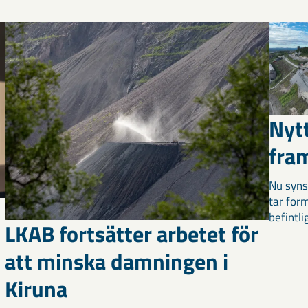
Nyt
fra
Nu syns
tar for
befintli
LKAB fortsätter arbetet för
att minska damningen i
Kiruna