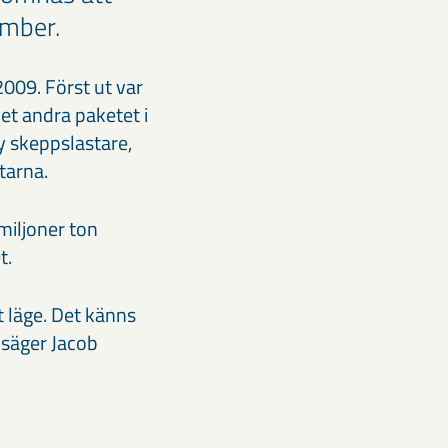
ember.
009. Först ut var
et andra paketet i
ny skeppslastare,
tarna.
miljoner ton
t.
t läge. Det känns
 säger Jacob