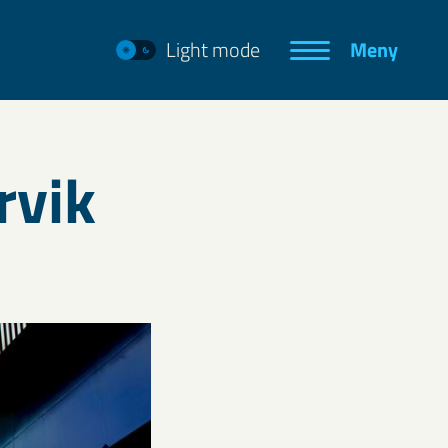
Light mode
Meny
rvik