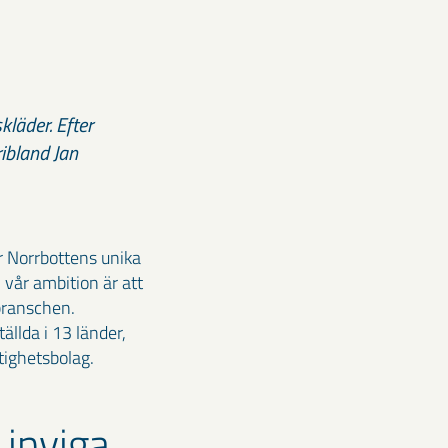
kläder. Efter
ribland Jan
r Norrbottens unika
 vår ambition är att
branschen.
llda i 13 länder,
tighetsbolag.
 inviga