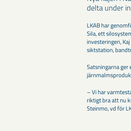
delta under i
LKAB har genomför
Sila, ett silosys
investeringen, Kaj
siktstation, band
Satsningarna ger e
järnmalmsprodukt
– Vi har varmtesta
riktigt bra att n
Steinmo, vd för L