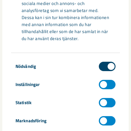
sociala medier och annons- och
analysföretag som vi samarbetar med.
Dessa kan i sin tur kombinera informationen
med annan information som du har
Så kan humanoida robotar öka
tillhandahållit eller som de har samlat in när
säkerheten i framtidens gruva
du har använt deras tjänster.
Utvecklingen av humanoida robotar, människoliknande
robotar med armar och ben, går snabbt. I takt med att
Samtyckesval
tekniken blir alltmer avancerad ...
Nödvändig
Inställningar
Statistik
Nytt sovringsverk växer fram
Marknadsföring
Nu syns det hur LKAB:s nya sovringsverk successivt tar form.
Anläggningen kommer att ersätta det befintliga verket från