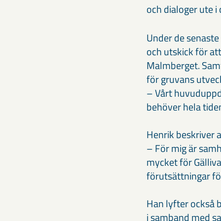
och dialoger ute 
Under de senaste 
och utskick för at
Malmberget. Samti
för gruvans utveck
– Vårt huvuduppdra
behöver hela tiden
Henrik beskriver 
– För mig är sam
mycket för Gällivar
förutsättningar fö
Han lyfter också 
i samband med s