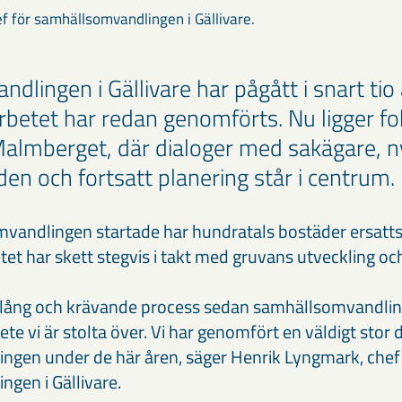
f för samhällsomvandlingen i Gällivare.
dlingen i Gällivare har pågått i snart tio
arbetet har redan genomförts. Nu ligger f
 Malmberget, där dialoger med sakägare, n
n och fortsatt planering står i centrum.
andlingen startade har hundratals bostäder ersatts el
et har skett stegvis i takt med gruvans utveckling o
n lång och krävande process sedan samhällsomvandlin
te vi är stolta över. Vi har genomfört en väldigt stor 
gen under de här åren, säger Henrik Lyngmark, chef
gen i Gällivare.