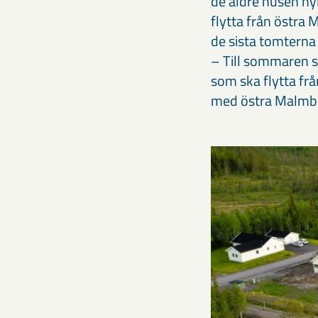
de äldre husen ny
flytta från östra 
de sista tomtern
– Till sommaren s
som ska flytta frå
med östra Malmbe