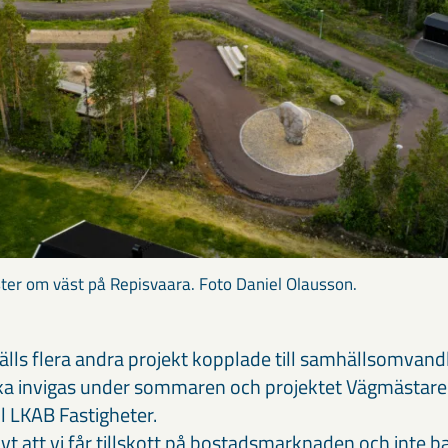
er om väst på Repisvaara. Foto Daniel Olausson.
älls flera andra projekt kopplade till samhällsomvand
ska invigas under sommaren och projektet Vägmästar
ll LKAB Fastigheter.
vt att vi får tillskott på bostadsmarknaden och inte ba