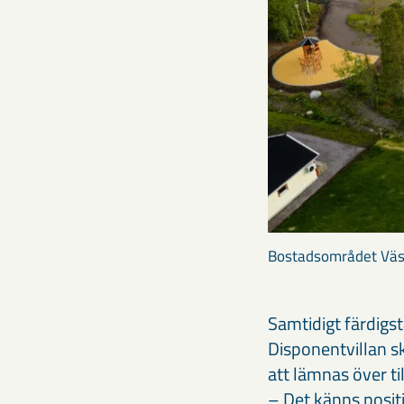
Bostadsområdet Väst
Samtidigt färdigst
Disponentvillan 
att lämnas över ti
– Det känns positi