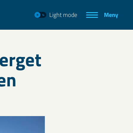
Light mode
Meny
erget
en