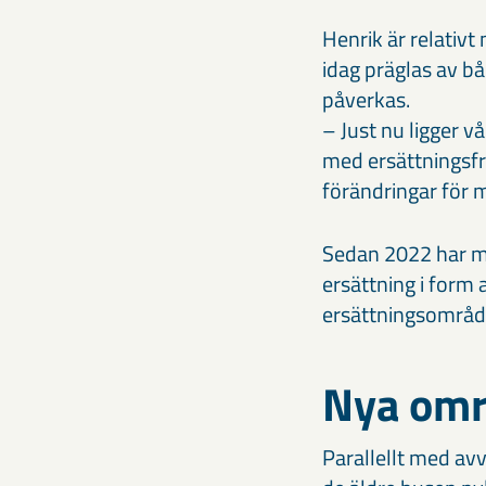
Henrik är relativt
idag präglas av b
påverkas.
– Just nu ligger v
med ersättningsfr
förändringar för må
Sedan 2022 har må
ersättning i form
ersättningsområde
Nya omr
Parallellt med av