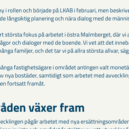
 ny i rollen och började på LKAB i februari, men beskri
åde långsiktig planering och nära dialog med de männ
årt största fokus på arbetet i östra Malmberget, där vi
ågor och dialoger med de boende. Vi vet att det inneb
nga familjer, och det tar vi på allra största allvar, sä
nga fastighetsägare i området antingen valt monetär 
 av nya bostäder, samtidigt som arbetet med avveckli
n fortsatt framåt.
åden växer fram
vecklingen pågår arbetet med nya ersättningsområden.