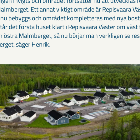
ligen invigts och området fortsätter nu att utvecklas
Malmberget. Ett annat viktigt område är Repisvaara Vä
a nu bebyggs och området kompletteras med nya bost
tår det första huset klart i Repisvaara Väster om väst
n östra Malmberget, så nu börjar man verkligen se res
rget, säger Henrik.