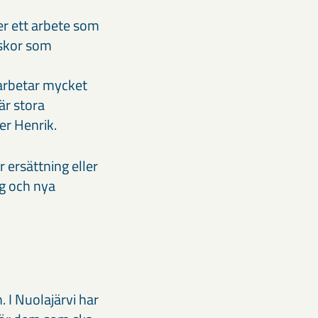
ver ett arbete som
iskor som
 arbetar mycket
är stora
ger Henrik.
ersättning eller
ng och nya
 I Nuolajärvi har