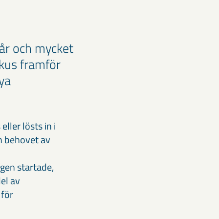
 år och mycket
okus framför
ya
ler lösts in i
ch behovet av
gen startade,
del av
 för