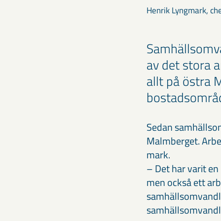
Henrik Lyngmark, che
Samhällsomvan
av det stora 
allt på östra
bostadsområde
Sedan samhällsomv
Malmberget. Arbet
mark.
– Det har varit e
men också ett arbe
samhällsomvandlin
samhällsomvandlin