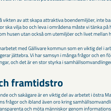
å vikten av att skapa attraktiva boendemiljöer, inte b
or ska vilja bo och leva i områdena måste vi tänka på 
 om husen utan också om utemiljöer och livet mellan 
arbetet med Gällivare kommun som en viktig del i arb
erar jättebra. Vi har samsyn i många frågor och en fö
gar, och det är en stor styrka i samhällsomvandlinge
ch framtidstro
de och sakägare är en viktig del av arbetet i östra M
finns frågor och ibland även oro kring samhällsomvandl
transparenta och möta människor genom informationstr