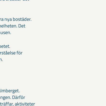
ara nya bostäder.
helheten. Det
husen.
etet.
rståelse för
n.
almberget.
ingen. Därför
äffar, aktiviteter