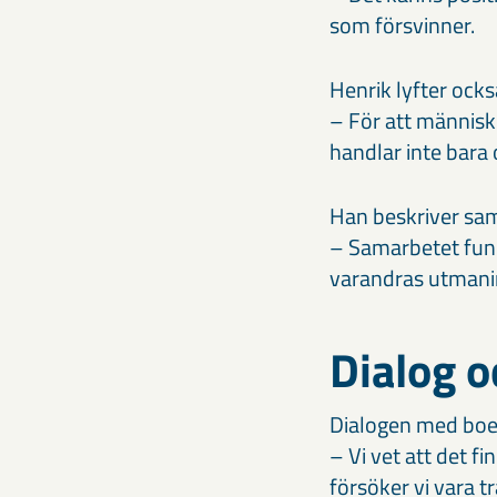
som försvinner.
Henrik lyfter ocks
– För att människ
handlar inte bara
Han beskriver sam
– Samarbetet fung
varandras utmanin
Dialog o
Dialogen med boen
– Vi vet att det 
försöker vi vara 