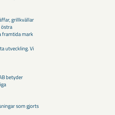
ar, grillkvällar
 östra
la framtida mark
a utveckling. Vi
AB betyder
tiga
sningar som gjorts