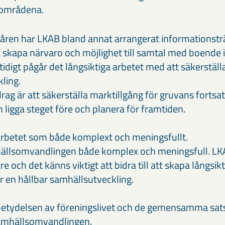
i områdena.
åren har LKAB bland annat arrangerat informationsträff
t skapa närvaro och möjlighet till samtal med boende i
digt pågår det långsiktiga arbetet med att säkerstäl
ling.
g är att säkerställa marktillgång för gruvans fortsatt
 ligga steget före och planera för framtiden.
arbetet som både komplext och meningsfullt.
hällsomvandlingen både komplex och meningsfull. LK
e och det känns viktigt att bidra till att skapa långsik
r en hållbar samhällsutveckling.
betydelsen av föreningslivet och de gemensamma sat
amhällsomvandlingen.