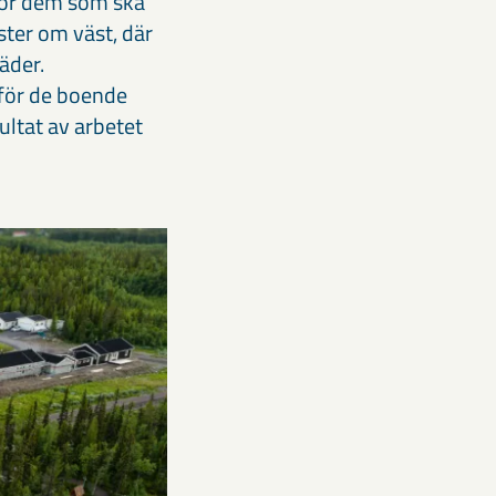
 för dem som ska
ster om väst, där
äder.
 för de boende
ultat av arbetet