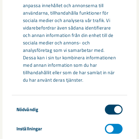
anpassa innehållet och annonserna till
användarna, tillhandahålla funktioner för
sociala medier och analysera vår trafik. Vi
vidarebefordrar även sådana identifierare
och annan information från din enhet till de
sociala medier och annons- och
analysföretag som vi samarbetar med.
Dessa kan i sin tur kombinera informationen
med annan information som du har
tillhandahållit eller som de har samlat in när
du har använt deras tjänster.
Samtyckesval
Så kan humanoida robotar öka
Nödvändig
säkerheten i framtidens gruva
Inställningar
Utvecklingen av humanoida robotar, människoliknande
robotar med armar och ben, går snabbt. I takt med att