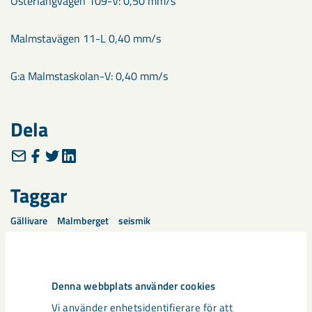
Österlångvägen 109-V: 0,50 mm/s
Malmstavägen 11-L 0,40 mm/s
G:a Malmstaskolan-V: 0,40 mm/s
Dela
Taggar
Gällivare
Malmberget
seismik
Denna webbplats använder cookies
Relaterat innehåll
Vi använder enhetsidentifierare för att