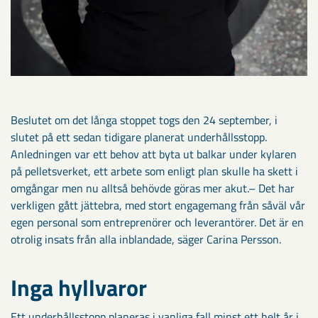
Beslutet om det långa stoppet togs den 24 september, i
slutet på ett sedan tidigare planerat underhållsstopp.
Anledningen var ett behov att byta ut balkar under kylaren
på pelletsverket, ett arbete som enligt plan skulle ha skett i
omgångar men nu alltså behövde göras mer akut.– Det har
verkligen gått jättebra, med stort engagemang från såväl vår
egen personal som entreprenörer och leverantörer. Det är en
otrolig insats från alla inblandade, säger Carina Persson.
Inga hyllvaror
Ett underhållsstopp planeras i vanliga fall minst ett helt år i