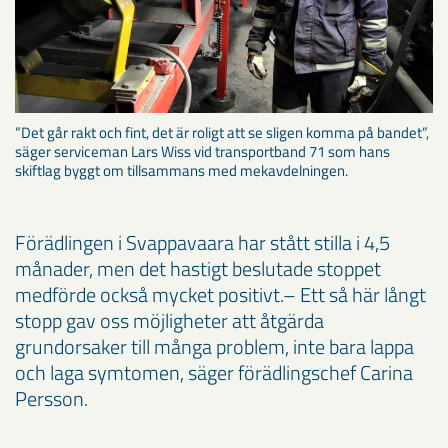
”Det går rakt och fint, det är roligt att se sligen komma på bandet”,
säger serviceman Lars Wiss vid transportband 71 som hans
skiftlag byggt om tillsammans med mekavdelningen.
Förädlingen i Svappavaara har stått stilla i 4,5
månader, men det hastigt beslutade stoppet
medförde också mycket positivt.– Ett så här långt
stopp gav oss möjligheter att åtgärda
grundorsaker till många problem, inte bara lappa
och laga symtomen, säger förädlingschef Carina
Persson.