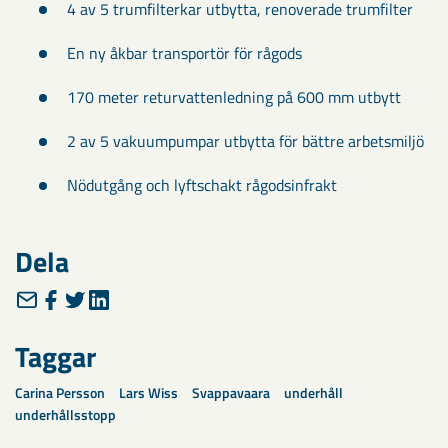
4 av 5 trumfilterkar utbytta, renoverade trumfilter
En ny åkbar transportör för rågods
170 meter returvattenledning på 600 mm utbytt
2 av 5 vakuumpumpar utbytta för bättre arbetsmiljö
Nödutgång och lyftschakt rågodsinfrakt
Dela
Taggar
Carina Persson
Lars Wiss
Svappavaara
underhåll
underhållsstopp