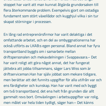
stoppet har varit att man kunnat åtgärda grundorsaken till
flera återkommande problem. Exempelvis gjort om ostadiga
fundament som stört växellådor och kugghjul vilka i sin tur
skapat störningar i processen.
En lång rad entreprenörsfirmor har varit delaktiga i det
omfattande arbetet, och en del av ombyggnationerna har
också utförts av LKAB:s egen personal. Bland annat har fyra
transportband byggts om i samarbete mellan
driftspersonalen och mekavdelningen i Svappavaara.– Det
har varit roligt att göra något annat, det har fungerat
jättebra att jobba tillsammans, säger Lars Wiss som är
driftserviceman.Han har själv jobbat som mekare tidigare,
men berättar att det funnits uppgifter för alla utifrån var och
ens färdigheter och kunskap. Han har varit med och byggt
om två transportband, det ena helt från grunden där allt
gammalt revs bort. Omväxlingen i arbetsuppgifter var rolig,
men målet var hela tiden tydligt, säger han:– Det känns