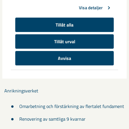
26 balkar och samtliga 35 pelare som bär upp kylare
Visa detaljer
och brännarplansgolv har reparerats
Samtliga bärhjulsbalkar utbytta
Tillåt alla
Väggarna på kylaren är utbytta mot ny konstruktion
Tillåt urval
Flera ombyggda och nya transportörer
Avvisa
Ficktoppen helt ombyggd
Ny plogtransportör, 4 av 6 dagfickor utbytta
Anrikningsverket
Omarbetning och förstärkning av flertalet fundament
Renovering av samtliga 9 kvarnar