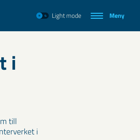
Light mode
Meny
 i
m till
nterverket i