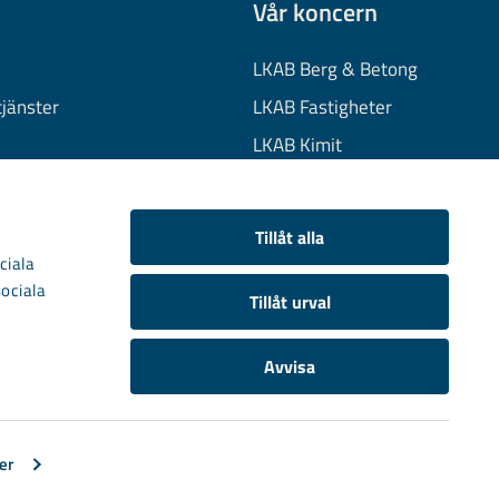
Vår koncern
LKAB Berg & Betong
tjänster
LKAB Fastigheter
LKAB Kimit
on
LKAB Mekaniska
onuppgifter
LKAB Minerals
Tillåt alla
kies
LKAB Wassara
ciala
sociala
Samhällsutveckling
Tillåt urval
Avvisa
er