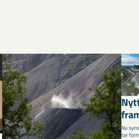
Nyt
fra
Nu syns
tar for