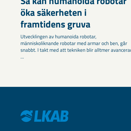
Så kan humanoida robotar
öka säkerheten i
framtidens gruva
Utvecklingen av humanoida robotar,
människoliknande robotar med armar och ben, går
snabbt. I takt med att tekniken blir alltmer avancera
...