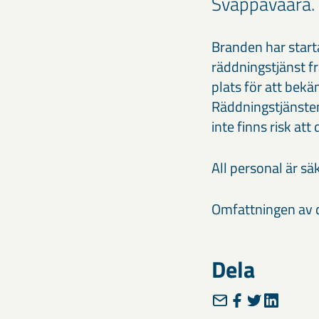
Svappavaara.
Branden har start
räddningstjänst f
plats för att bek
Räddningstjänsten 
inte finns risk at
All personal är sä
Omfattningen av d
Dela