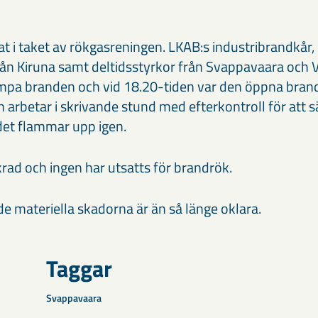
at i taket av rökgasreningen. LKAB:s industribrandkå
rån Kiruna samt deltidsstyrkor från Svappavaara och V
ämpa branden och vid 18.20-tiden var den öppna brand
arbetar i skrivande stund med efterkontroll för att sä
t det flammar upp igen.
krad och ingen har utsatts för brandrök.
e materiella skadorna är än så länge oklara.
Taggar
Svappavaara