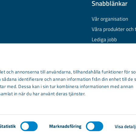
Snabblänkar
Vår organisation
Våra produkter och 
Lediga jobb
Finansiell informati
Behandling av pers
Information om coo
et och annonserna till användarna, tillhandahålla funktioner för so
 sådana identifierare och annan information från din enhet till de 
Kontakta oss
ar med. Dessa kan i sin tur kombinera informationen med annan
samlat in när du har använt deras tjänster.
Statistik
Marknadsföring
Visa detalj