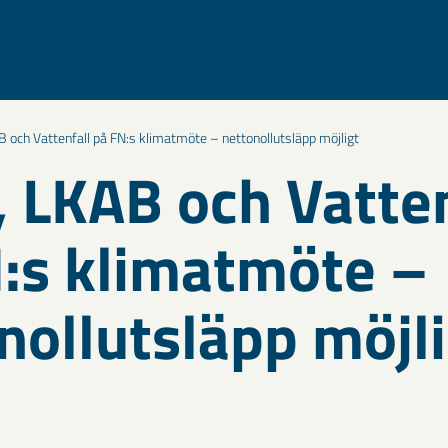
 och Vattenfall på FN:s klimatmöte – nettonollutsläpp möjligt
 LKAB och Vatten
:s klimatmöte –
nollutsläpp möjli