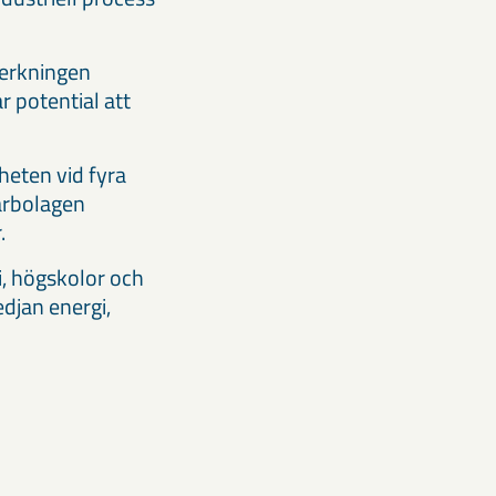
verkningen
ar potential att
heten vid fyra
garbolagen
.
, högskolor och
edjan energi,