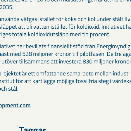
 2035.
nvända vätgas istället för koks och kol under ståltill
ppet att bli vatten istället för koldioxid. Initiativet h
iges totala koldioxidutsläpp med tio procent.
ativet har beviljats finansiellt stöd från Energimyndig
enast med 528 miljoner kronor till pilotfasen. De tre ä
töver tillsammans att investera 830 miljoner kronor
rojektet är ett omfattande samarbete mellan industri
stitut för att kartlägga möjliga fossilfria steg i värdek
och stål.
lopment.com
Taggar