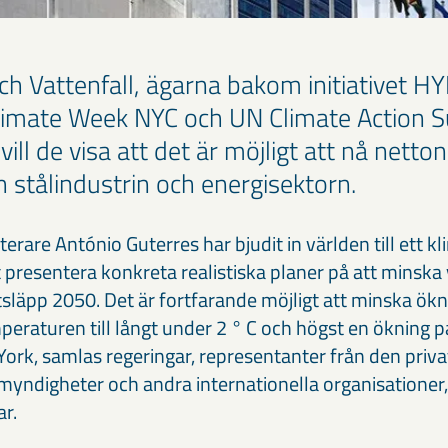
h Vattenfall, ägarna bakom initiativet 
Climate Week NYC och UN Climate Action 
 vill de visa att det är möjligt att nå netto
h stålindustrin och energisektorn.
erare António Guterres har bjudit in världen till ett 
t presentera konkreta realistiska planer på att minska
utsläpp 2050. Det är fortfarande möjligt att minska ök
eraturen till långt under 2 ° C och högst en ökning p
ork, samlas regeringar, representanter från den priva
myndigheter och andra internationella organisationer, 
ar.