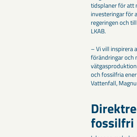
tidsplaner för at
investeringar för
regeringen och t
LKAB.
– Vi vill inspirera
förändringar och 
vätgasproduktion 
och fossilfria ene
Vattenfall, Magnus
Direktr
fossilfri