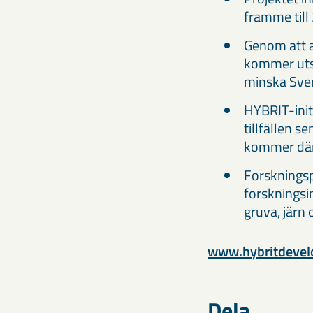
framme till
Genom att a
kommer utslä
minska Sver
HYBRIT-initi
tillfällen s
kommer däru
Forskningsp
forskningsin
gruva, järn 
www.hybritdeve
Dela