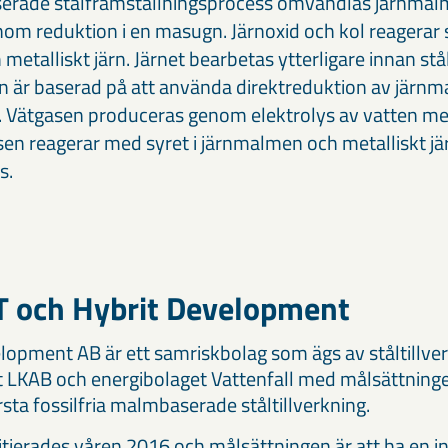
rade stålframställningsprocess omvandlas järnmalms
nom reduktion i en masugn. Järnoxid och kol reagerar s
metalliskt järn. Järnet bearbetas ytterligare innan st
är baserad på att använda direktreduktion av järnma
). Vätgasen produceras genom elektrolys av vatten med
gasen reagerar med syret i järnmalmen och metalliskt j
s.
 och Hybrit Development
lopment AB är ett samriskbolag som ägs av ståltillve
 LKAB och energibolaget Vattenfall med målsättninge
sta fossilfria malmbaserade ståltillverkning.
nitierades våren 2016 och målsättningen är att ha en in