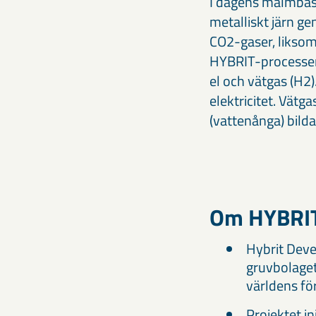
I dagens malmbase
metalliskt järn ge
CO2-gaser, liksom 
HYBRIT-processen 
el och vätgas (H2
elektricitet. Vät
(vattenånga) bilda
Om HYBRIT
Hybrit Deve
gruvbolaget
världens för
Projektet i