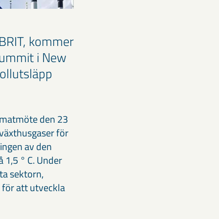
HYBRIT, kommer
Summit i New
nollutsläpp
klimatmöte den 23
 växthusgaser för
ningen av den
å 1,5 ° C. Under
ta sektorn,
för att utveckla