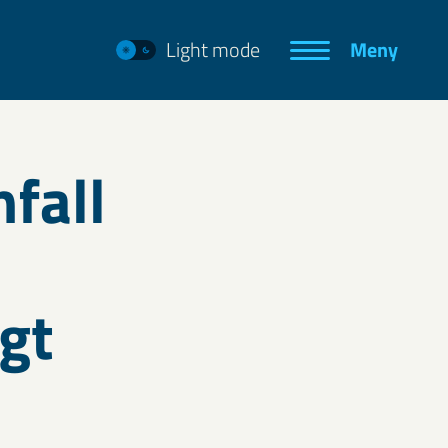
Light mode
Meny
fall
gt