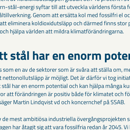
n-stål-energi syftar till att utveckla världens första fo
tillverkning. Genom att ersätta kol med fossilfri el
tt eliminera koldioxidutsläpp och därmed finns stor p
och hjälpa världen att mildra klimatförändringarna.
itt stål har en enorm pote
s som en av de sektorer som är svåra att ställa om, me
ettonollutsläpp är möjligt. Det är därför vi tog initiativ
tt stål har en enorm potential och kan hjälpa många k
 tror att förändringen är positiv både för klimatet och fö
säger Martin Lindqvist vd och koncernchef på SSAB.
v de mest ambitiösa industriella övergångsprojekten s
tagen har åtagit sig att vara fossilfria redan år 2045. Vi