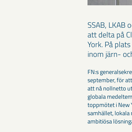
SSAB, LKAB oc
att delta på 
York. På plats
inom järn- oc
FN:s generalsekret
september, för at
att nå nollnetto 
globala medeltemp
toppmötet i New Y
samhället, lokala 
ambitiösa lösning