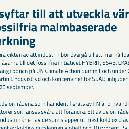
yftar till att utveckla vä
ossilfria malmbaserade
verkning
 vikten av att industrin bör övergå till ett mer hållbar
arna till det fossilfria initiativet HYBRIT, SSAB, LKA
mang i början på UN Climate Action Summit och under
tin Lindqvist, vd och koncernchef för SSAB, inbjuden 
 23 september.
erade områdena som har identifierats av FN är omvandl
ektorer som anses svåra att förändra. Ett av de område
lindustrin är en av de som släpper ut mest koldioxid av 
cent av koldioxidutsläppen globalt och 10 procent i S