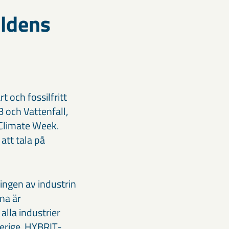
rldens
t och fossilfritt
B och Vattenfall,
 Climate Week.
att tala på
ingen av industrin
na är
alla industrier
verige. HYBRIT-