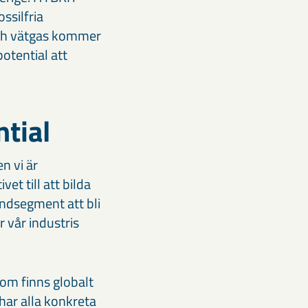
ssilfria
 och vätgas kommer
otential att
ntial
n vi är
et till att bilda
undsegment att bli
r vår industris
om finns globalt
 har alla konkreta