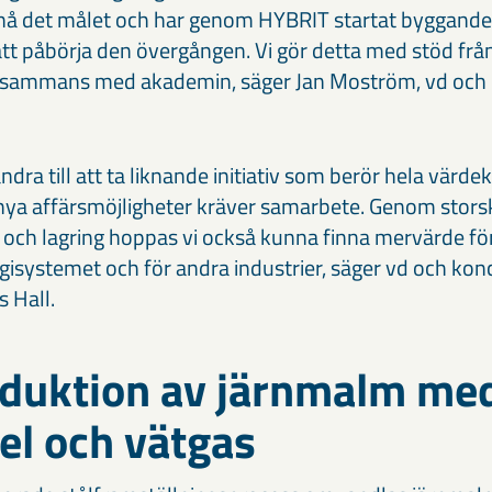
t nå det målet och har genom HYBRIT startat byggandet
 att påbörja den övergången. Vi gör detta med stöd fr
illsammans med akademin, säger Jan Moström, vd och
 andra till att ta liknande initiativ som berör hela värde
nya affärsmöjligheter kräver samarbete. Genom storska
och lagring hoppas vi också kunna finna mervärde fö
rgisystemet och för andra industrier, säger vd och kon
 Hall.
eduktion av järnmalm me
 el och vätgas