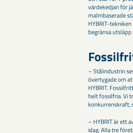
värdekedjan för jär
malmbaserade stål
HYBRIT-tekniken a
begränsa utsläpp 
Fossilfr
– Stålindustrin se
övertygade om att n
HYBRIT. Fossilfri
helt fossilfria. Vi
konkurrenskraft, 
– HYBRIT är ett a
idag. Alla tre före