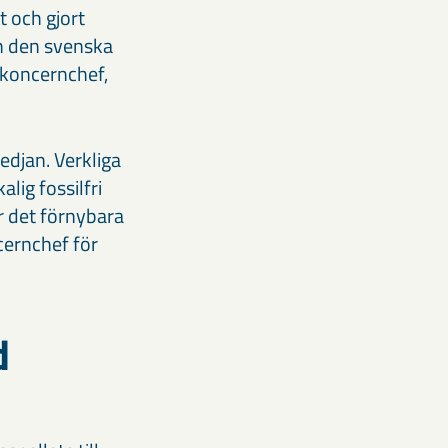
 och gjort
ån den svenska
 koncernchef,
kedjan. Verkliga
lig fossilfri
r det förnybara
cernchef för
d