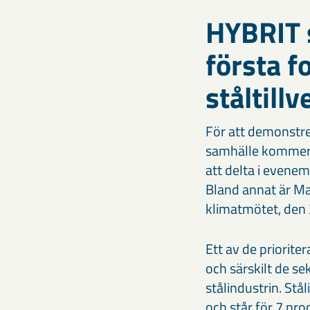
HYBRIT s
första f
ståltill
För att demonstrera
samhälle kommer äg
att delta i evene
Bland annat är Mar
klimatmötet, den
Ett av de priorit
och särskilt de s
stålindustrin. Stå
och står för 7 pro