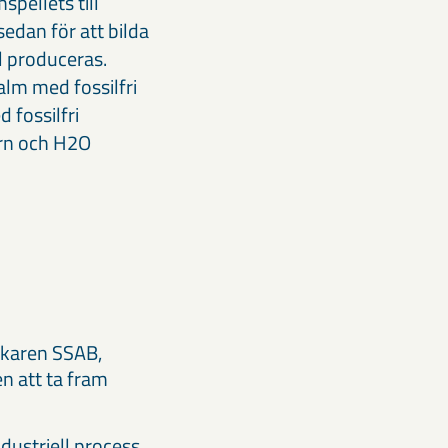
pellets till
edan för att bilda
ål produceras.
lm med fossilfri
 fossilfri
ärn och H2O
rkaren SSAB,
n att ta fram
dustriell process