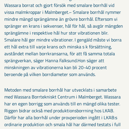
Wassara borrat och gjort försök med smalare borrhål vid
vissa malmkroppar i Malmberget.– Smalare borrhål rymmer
mindre mängd sprängämne än grövre borrhål. Eftersom vi
spränger en krans i sekvenser, hål för hål, så avgör mängden
sprängämne i respektive hål hur stor vibrationen blir.
Smalare hål ger mindre vibrationer. I gengäld måste vi borra
ett hål extra till varje krans och minska s k försättning,
avståndet mellan borrkransarna, för att få samma totala
sprängverkan, säger Hanna Falksund.Hon säger att
minskningen av vibrationerna kan bli 20-40 procent
beroende på vilken borrdiameter som används.
Metoden med smalare borrhål har utvecklats i samarbete
med Wassara Borrtekniskt Centrum i Malmberget. Wassara
har en egen borrigg som används till en mängd olika tester.
Riggen bidrar också med produktionsborrning hos LKAB.
Därför har alla borrhål under provperioden ingått i LKAB:s
ordinarie produktion och smala hål har därmed testats i full