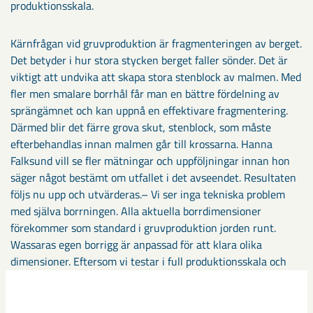
produktionsskala.
Kärnfrågan vid gruvproduktion är fragmenteringen av berget.
Det betyder i hur stora stycken berget faller sönder. Det är
viktigt att undvika att skapa stora stenblock av malmen. Med
fler men smalare borrhål får man en bättre fördelning av
sprängämnet och kan uppnå en effektivare fragmentering.
Därmed blir det färre grova skut, stenblock, som måste
efterbehandlas innan malmen går till krossarna. Hanna
Falksund vill se fler mätningar och uppföljningar innan hon
säger något bestämt om utfallet i det avseendet. Resultaten
följs nu upp och utvärderas.– Vi ser inga tekniska problem
med själva borrningen. Alla aktuella borrdimensioner
förekommer som standard i gruvproduktion jorden runt.
Wassaras egen borrigg är anpassad för att klara olika
dimensioner. Eftersom vi testar i full produktionsskala och
därmed bidrar till LKAB:s malmproduktion har vi kunnat få
relevanta resultat snabbt, säger Lars Öderyd, chef vid
Wassara i Malmberget.– När det gäller precisionen av