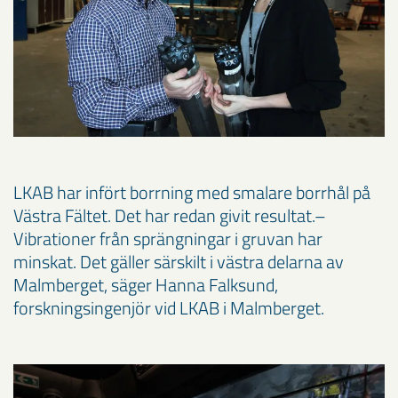
LKAB har infört borrning med smalare borrhål på
Västra Fältet. Det har redan givit resultat.–
Vibrationer från sprängningar i gruvan har
minskat. Det gäller särskilt i västra delarna av
Malmberget, säger Hanna Falksund,
forskningsingenjör vid LKAB i Malmberget.