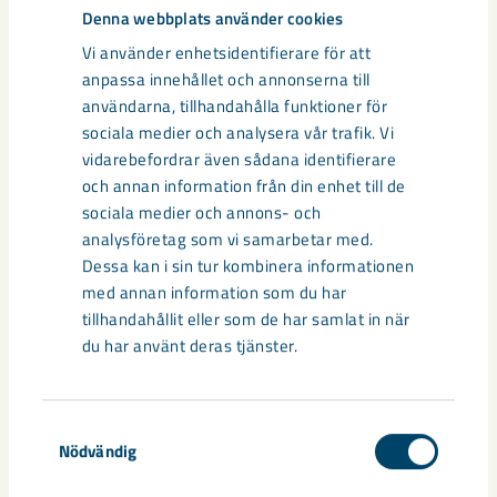
Denna webbplats använder cookies
borrhålen kan det teoretiskt vara svårare att borra exakt rakt
med smalare borrkronor. Allt avgörs av borrstyrningen, säger
Vi använder enhetsidentifierare för att
Lars Öderyd.– Jag är alltid noggrann med alla inställningar
anpassa innehållet och annonserna till
som jag kan påverka. Jag har inte upplevt några problem
användarna, tillhandahålla funktioner för
hittills, säger Johannes Byström.
sociala medier och analysera vår trafik. Vi
vidarebefordrar även sådana identifierare
och annan information från din enhet till de
Trots att testresultaten inte är helt färdigställda har LKAB
sociala medier och annons- och
ändå beslutat att införa borrning med smalare borrhål på
analysföretag som vi samarbetar med.
Västra Fältet.– Det beror på de kommande nya, hårdare
Dessa kan i sin tur kombinera informationen
miljövillkoren. Vi måste minska vibrationerna från
med annan information som du har
malmkroppar som ligger närmast bostadsområden för att
tillhandahållit eller som de har samlat in när
kunna fortsätta producera här, säger Hanna Falksund.– Vid
du har använt deras tjänster.
Lövberga, ett område nära Västra Fältet, har risken funnits
att vi skulle ha fått problem. Den nya metoden har redan
inletts och skall vara fullt genomförd till halvårsskiftet nästa
Samtyckesval
år, säger Hanna Falksund.
Nödvändig
LKAB bygger nu om två av sina sex produktionsriggar för att