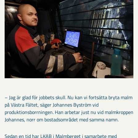
– Jag är glad för jobbets skull. Nu kan vi fortsätta bryta malm
på Västra Fältet, säger Johannes Byström vid
produktionsborrningen. Han arbetar just nu vid malmkroppen
Johannes, norr om bostadsområdet med samma namn.
Sedan en tid har LKAB i Malmberget i samarbete med