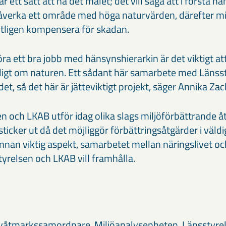
 ett sätt att nå det målet; det vill säga att i första h
påverka ett område med höga naturvärden, därefter m
utligen kompensera för skadan.
ra ett bra jobb med hänsynshierarkin är det viktigt att
gt om naturen. Ett sådant här samarbete med Länssty
det, så det här är jätteviktigt projekt, säger Annika Za
n och LKAB utför idag olika slags miljöförbättrande å
icker ut då det möjliggör förbättringsåtgärder i väldig
annan viktig aspekt, samarbetet mellan näringslivet o
yrelsen och LKAB vill framhålla.
:
våtmarkssamordnare, Miljöanalysenheten, Länsstyrel