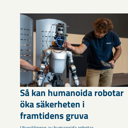
Så kan humanoida robotar
öka säkerheten i
framtidens gruva
Utvecklingen av humanoida robotar,