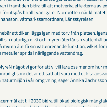
 kan i framtiden bidra till att motverka effekterna av 
örutspås bli allt vanligare i Norrbotten när klimatet
 Johansson, våtmarkssamordnare, Länsstyrelsen.
ebär att diken läggs igen med torv från platsen, igen
ill sin naturliga nivå och myren återfår sin vattenhåll
 myren återfå sin vattenrenande funktion, vilket förh
metaller sprids i närliggande vattendrag.
MyreN något vi gör för att vi vill lära oss mer om hur
mtidigt som det är ett sätt att vara med och ta ansva
å naturmiljön i vår omgivning, säger Annika Zachrisson
rnmål att till 2030 bidra till ökad biologisk mångfald