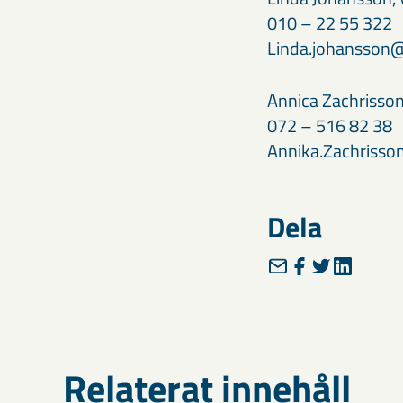
010 – 22 55 322
Linda.johansson@
Annica Zachrisson
072 – 516 82 38
Annika.Zachriss
Dela
Relaterat innehåll