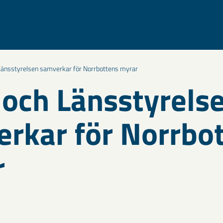
Länsstyrelsen samverkar för Norrbottens myrar
och Länsstyrels
rkar för Norrbo
ar