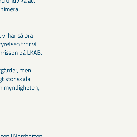
and undvika att
inimera,
 vi har så bra
relsen tror vi
chrisson på LKAB.
tgärder, men
t stor skala.
ch myndigheten,
sen i Norrbotten.