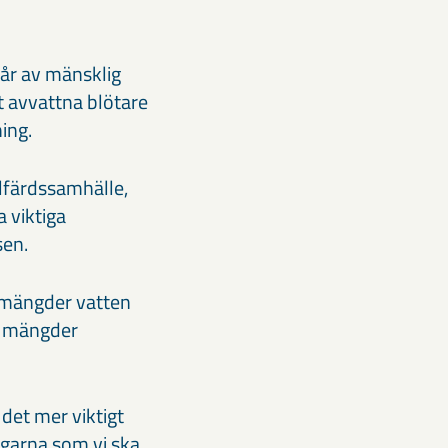
år av mänsklig
t avvattna blötare
ning.
lfärdssamhälle,
a viktiga
lsen.
a mängder vatten
a mängder
det mer viktigt
ngarna som vi ska