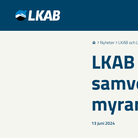
Nyheter
LKAB och 
LKAB 
samve
myr
13 juni 2024