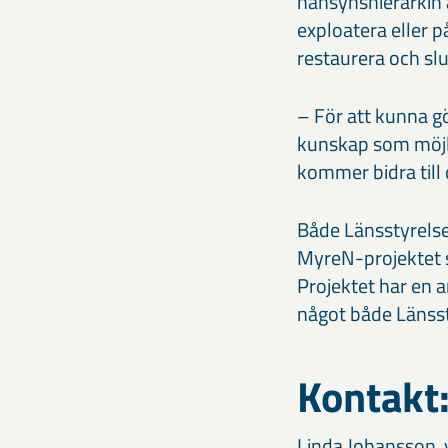
hänsynshierarkin är
exploatera eller 
restaurera och sl
– För att kunna gö
kunskap som möjli
kommer bidra till 
Både Länsstyrelse
MyreN-projektet st
Projektet har en 
något både Länsst
Kontakt
Linda Johansson, 