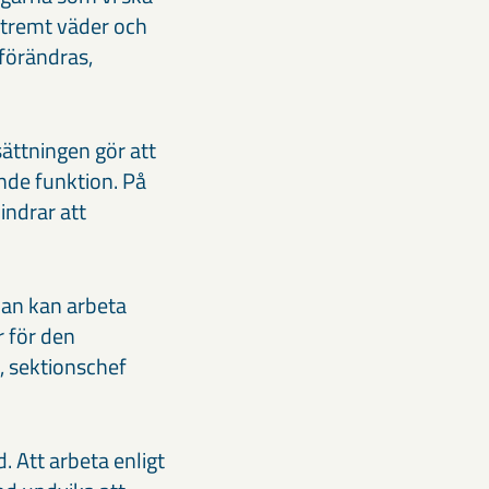
extremt väder och
 förändras,
sättningen gör att
ande funktion. På
indrar att
 man kan arbeta
r för den
, sektionschef
. Att arbeta enligt