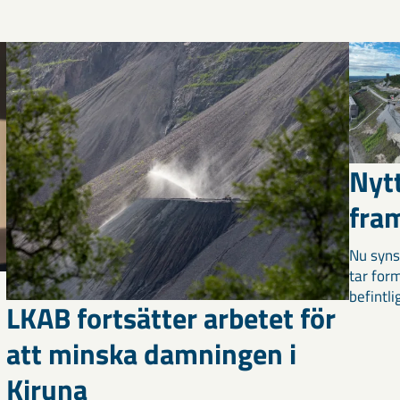
Nyt
fra
Nu syns
tar for
befintli
LKAB fortsätter arbetet för
att minska damningen i
Kiruna