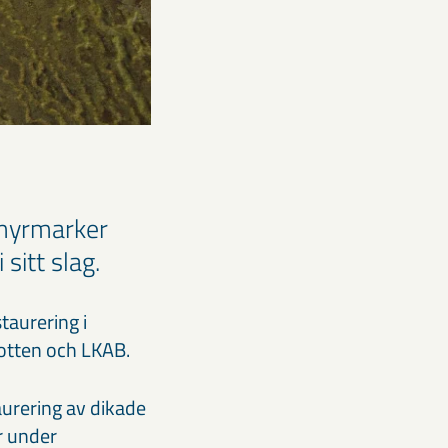
 myrmarker
 sitt slag.
taurering i
botten och LKAB.
aurering av dikade
r under