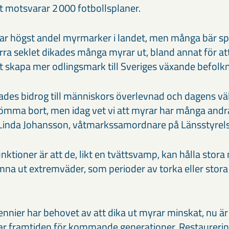
et motsvarar 2 000 fotbollsplaner.
ar högst andel myrmarker i landet, men många bär sp
rra seklet dikades många myrar ut, bland annat för at
skapa mer odlingsmark till Sveriges växande befolk
ades bidrog till människors överlevnad och dagens vä
 glömma bort, men idag vet vi att myrar har många andr
r Linda Johansson, våtmarkssamordnare på Länsstyre
nktioner är att de, likt en tvättsvamp, kan hålla stor
na ut extremväder, som perioder av torka eller stor
nnier har behovet av att dika ut myrar minskat, nu är 
yrar framtiden för kommande generationer. Restaureri