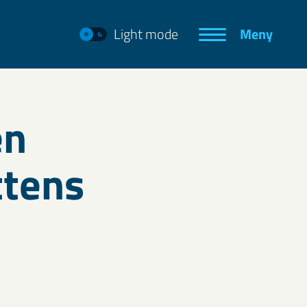
Light mode
Meny
en
ttens