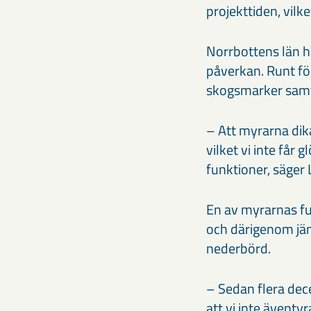
projekttiden, vilk
Norrbottens län h
påverkan. Runt fö
skogsmarker samt 
– Att myrarna dik
vilket vi inte får
funktioner, säge
En av myrarnas fu
och därigenom jäm
nederbörd.
– Sedan flera dece
att vi inte ävent