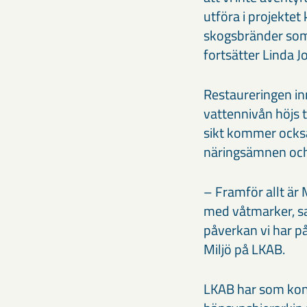
utföra i projektet
skogsbränder som f
fortsätter Linda
Restaureringen inn
vattennivån höjs t
sikt kommer också
näringsämnen och 
– Framför allt är 
med våtmarker, sa
påverkan vi har p
Miljö på LKAB.
LKAB har som konce