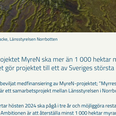
acke, Länsstyrelsen Norrbotten
rojektet MyreN ska mer än 1 000 hektar
t gör projektet till ett av Sveriges största i
 beviljat medfinansiering av MyreN-projektet; ”Myrres
är ett samarbetsprojekt mellan Länsstyrelsen i Norr
tar hösten 2024 ska pågå i tre år och möjliggöra rest
. Ambitionen är att återställa minst 1 000 hektar myra