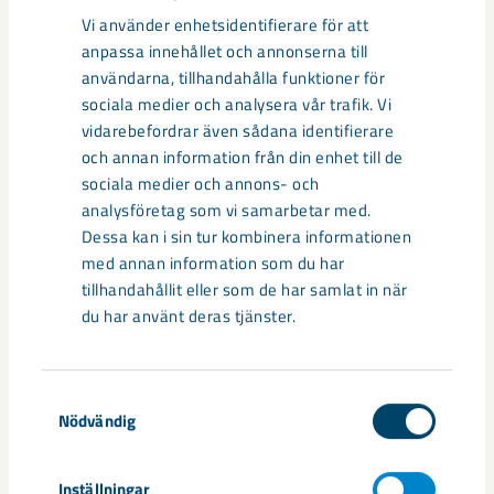
Vi använder enhetsidentifierare för att
Relaterat innehåll
anpassa innehållet och annonserna till
användarna, tillhandahålla funktioner för
sociala medier och analysera vår trafik. Vi
vidarebefordrar även sådana identifierare
och annan information från din enhet till de
sociala medier och annons- och
analysföretag som vi samarbetar med.
Dessa kan i sin tur kombinera informationen
med annan information som du har
tillhandahållit eller som de har samlat in när
du har använt deras tjänster.
Samtyckesval
Nödvändig
Så kan humanoida robotar öka
säkerheten i framtidens gruva
Inställningar