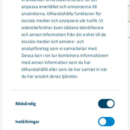
anpassa innehållet och annonserna till
användarna, tillhandahålla funktioner för
Sagoslingan 21-T
0,80
sociala medier och analysera vår trafik. Vi
vidarebefordrar även sådana identifierare
Amorstigen 14-V
0,75
och annan information från din enhet till de
sociala medier och annons- och
analysföretag som vi samarbetar med.
Dela
Dessa kan i sin tur kombinera informationen
med annan information som du har
tillhandahållit eller som de har samlat in när
du har använt deras tjänster.
Taggar
Gällivare
Malmberget
seismik
Samtyckesval
Nödvändig
Inställningar