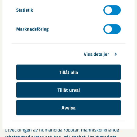
Relaterat innehåll
Statistik
Marknadsföring
Visa detaljer
Tillåt alla
Tillåt urval
Så kan humanoida robotar öka
Avvisa
säkerheten i framtidens gruva
Utvecklingen av humanoida robotar, människoliknande