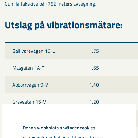
Gunilla takskiva på -762 meters avvägning.
Utslag på vibrationsmätare:
Gällivarevägen 16-L
1,75
Masgatan 1A-T
1,65
Abborrvägen 9-V
1,40
Grevgatan 16-V
1,20
Gällivarevägen 36-V
1,25
Denna webbplats använder cookies
Regnstigen 2-T
0,80
Vi använder enhetsidentifierare för att