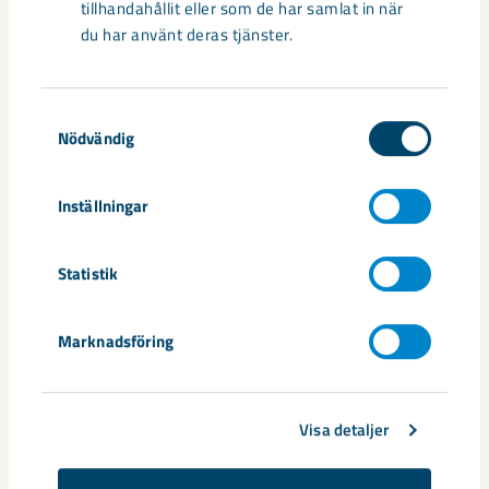
tillhandahållit eller som de har samlat in när
tekniken blir alltmer avancerad ...
du har använt deras tjänster.
Samtyckesval
Nödvändig
Nytt sovringsverk växer fram
Inställningar
Nu syns det hur LKAB:s nya sovringsverk successivt tar form.
Anläggningen kommer att ersätta det befintliga verket från
Statistik
1950-talet och ...
Marknadsföring
Visa detaljer