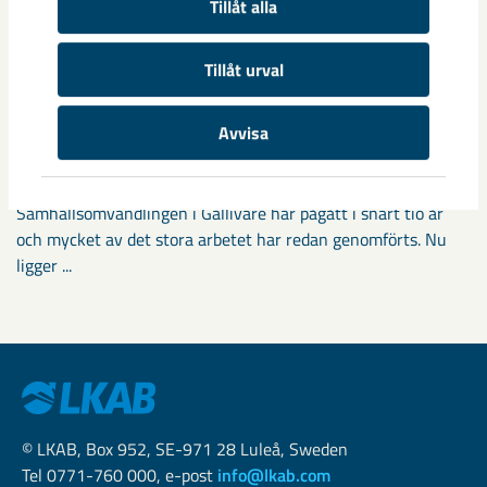
Tillåt alla
Tillåt urval
Fokus på östra Malmberget i
Avvisa
samhällsomvandlingen
Samhällsomvandlingen i Gällivare har pågått i snart tio år
och mycket av det stora arbetet har redan genomförts. Nu
ligger ...
© LKAB, Box 952, SE-971 28 Luleå, Sweden
Tel 0771-760 000, e-post
info@lkab.com