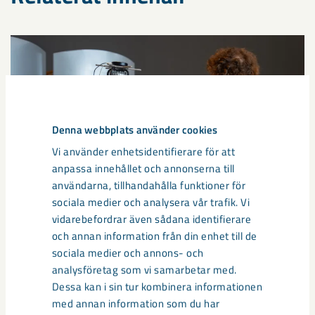
Denna webbplats använder cookies
Vi använder enhetsidentifierare för att
anpassa innehållet och annonserna till
användarna, tillhandahålla funktioner för
sociala medier och analysera vår trafik. Vi
vidarebefordrar även sådana identifierare
Så kan humanoida robotar öka
och annan information från din enhet till de
sociala medier och annons- och
säkerheten i framtidens gruva
analysföretag som vi samarbetar med.
Dessa kan i sin tur kombinera informationen
Utvecklingen av humanoida robotar, människoliknande
med annan information som du har
robotar med armar och ben, går snabbt. I takt med att