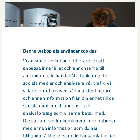
Denna webbplats använder cookies
Vi använder enhetsidentifierare för att
anpassa innehållet och annonserna till
användarna, tillhandahålla funktioner för
sociala medier och analysera vår trafik. Vi
Så kan humanoida robotar öka
vidarebefordrar även sådana identifierare
och annan information från din enhet till de
säkerheten i framtidens gruva
sociala medier och annons- och
analysföretag som vi samarbetar med.
Utvecklingen av humanoida robotar, människoliknande
Dessa kan i sin tur kombinera informationen
robotar med armar och ben, går snabbt. I takt med att
med annan information som du har
tekniken blir alltmer avancerad ...
tillhandahållit eller som de har samlat in när