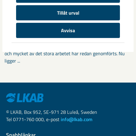
Tillåt urval
Fokus på östra Malmberget i
Avvisa
samhällsomvandlingen
Samhällsomvandlingen i Gällivare har pågått i snart tio år
och mycket av det stora arbetet har redan genomförts. Nu
ligger ...
© LKAB, Box 952, SE-971 28 Luleå, Sweden
Tel 0771-760 000, e-post
info@lkab.com
Snabblänkar