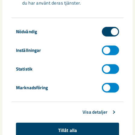
du har använt deras tjänster.
Samtyckesval
Nödvändig
Nytt sovringsverk växer fram
Inställningar
Nu syns det hur LKAB:s nya sovringsverk successivt tar form.
Anläggningen kommer att ersätta det befintliga verket från
1950-talet och ...
Statistik
Marknadsföring
Visa detaljer
Tillåt alla