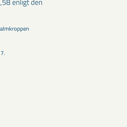
,58 enligt den
 malmkroppen
 7.