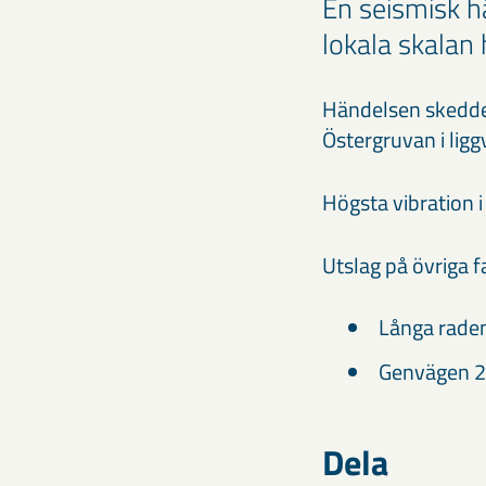
En seismisk h
lokala skalan 
Händelsen skedde 
Östergruvan i lig
Högsta vibration 
Utslag på övriga f
Långa rade
Genvägen 2
Dela