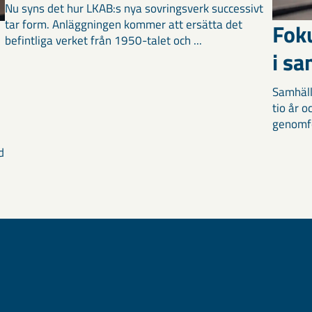
Nu syns det hur LKAB:s nya sovringsverk successivt
tar form. Anläggningen kommer att ersätta det
Fok
befintliga verket från 1950-talet och ...
i s
Samhäll
tio år 
genomför
d