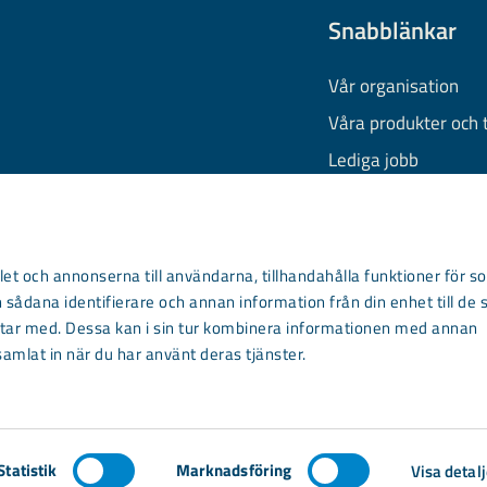
Snabblänkar
Vår organisation
Våra produkter och 
Lediga jobb
Finansiell informati
Behandling av pers
Information om coo
et och annonserna till användarna, tillhandahålla funktioner för so
 sådana identifierare och annan information från din enhet till de 
Kontakta oss
ar med. Dessa kan i sin tur kombinera informationen med annan
samlat in när du har använt deras tjänster.
Statistik
Marknadsföring
Visa detalj