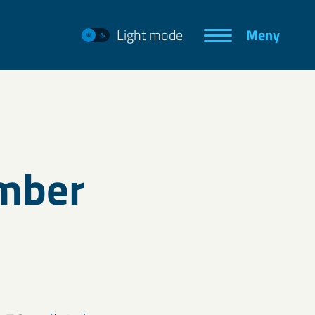
Light mode
Meny
mber