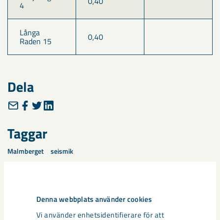
0,40
4
Långa 
0,40
Raden 15
Dela
Taggar
Malmberget
seismik
Denna webbplats använder cookies
Relaterat innehåll
Vi använder enhetsidentifierare för att