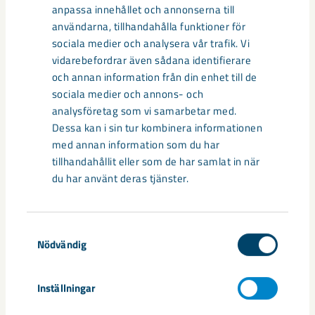
anpassa innehållet och annonserna till
användarna, tillhandahålla funktioner för
sociala medier och analysera vår trafik. Vi
vidarebefordrar även sådana identifierare
och annan information från din enhet till de
sociala medier och annons- och
analysföretag som vi samarbetar med.
Dessa kan i sin tur kombinera informationen
med annan information som du har
tillhandahållit eller som de har samlat in när
du har använt deras tjänster.
Samtyckesval
Så kan humanoida robotar öka
Nödvändig
säkerheten i framtidens gruva
Utvecklingen av humanoida robotar, människoliknande
Inställningar
robotar med armar och ben, går snabbt. I takt med att