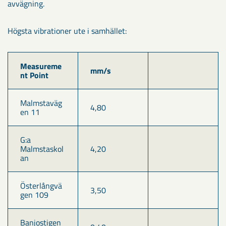
avvägning.
Högsta vibrationer ute i samhället:
Measureme
mm/s
nt Point
Malmstaväg
4,80
en 11
G:a 
Malmstaskol
4,20
an
Österlångvä
3,50
gen 109
Banjostigen 