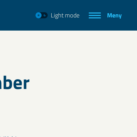
Light mode
Meny
mber