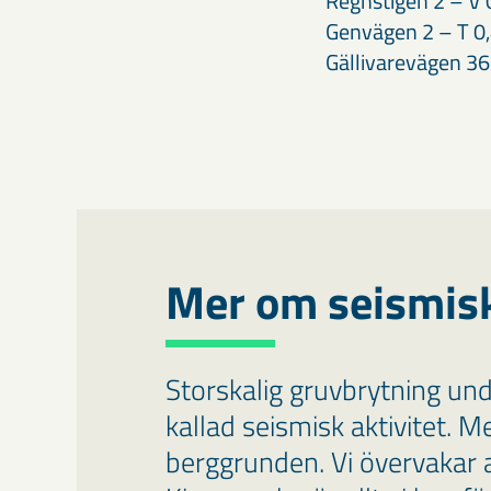
Regnstigen 2 – V
Genvägen 2 – T 
Gällivarevägen 3
Mer om seismis
Storskalig gruvbrytning unde
kallad seismisk aktivitet. M
berggrunden. Vi övervakar all