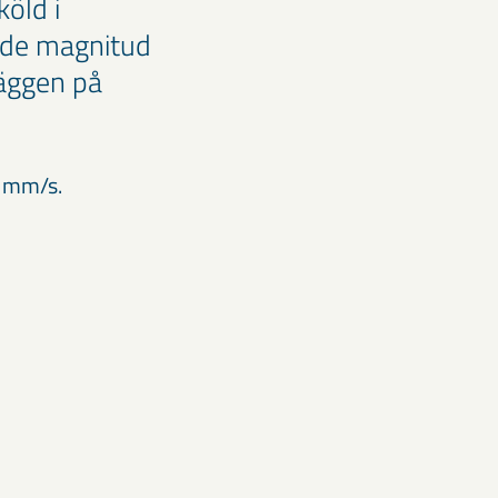
öld i
ade magnitud
väggen på
5 mm/s.