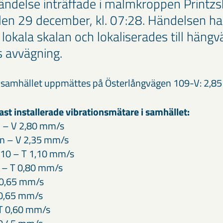
händelse inträffade i malmkroppen Printzsk
en 29 december, kl. 07:28. Händelsen h
 lokala skalan och lokaliserades till häng
 avvägning.
 i samhället uppmättes på Österlångvägen 109-V: 2,8
ast installerade vibrationsmätare i samhället:
 – V 2,80 mm/s
an – V 2,35 mm/s
 10 – T 1,10 mm/s
6 – T 0,80 mm/s
 0,65 mm/s
 0,65 mm/s
 T 0,60 mm/s