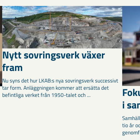
Nytt sovringsverk växer
fram
Nu syns det hur LKAB:s nya sovringsverk successivt
tar form. Anläggningen kommer att ersätta det
Fok
befintliga verket från 1950-talet och ...
i s
Samhäll
tio år 
genomför