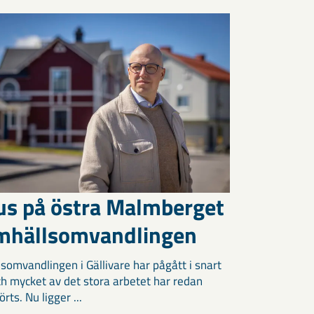
us på östra Malmberget
amhällsomvandlingen
somvandlingen i Gällivare har pågått i snart
och mycket av det stora arbetet har redan
ts. Nu ligger ...