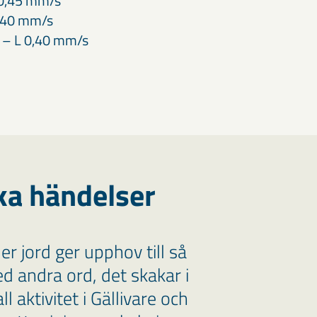
 0,45 mm/s
0,40 mm/s
6 – L 0,40 mm/s
ka händelser
r jord ger upphov till så
ed andra ord, det skakar i
 aktivitet i Gällivare och