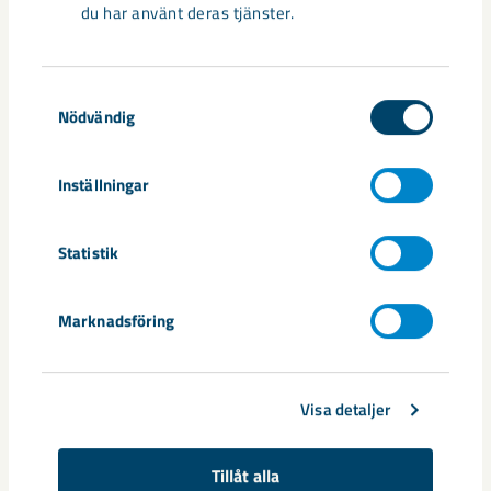
du har använt deras tjänster.
Samtyckesval
Nödvändig
Nytt sovringsverk växer fram
Inställningar
Nu syns det hur LKAB:s nya sovringsverk successivt tar form.
Anläggningen kommer att ersätta det befintliga verket från
Statistik
1950-talet och ...
Marknadsföring
Visa detaljer
Tillåt alla