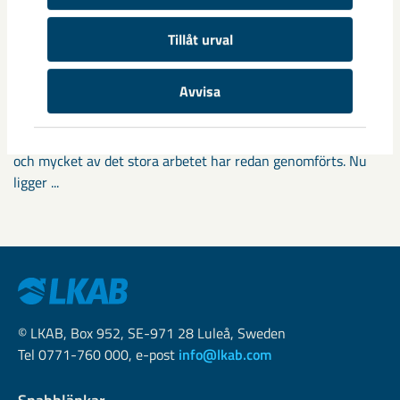
Tillåt urval
Fokus på östra Malmberget i
Avvisa
samhällsomvandlingen
Samhällsomvandlingen i Gällivare har pågått i snart tio år
och mycket av det stora arbetet har redan genomförts. Nu
ligger ...
© LKAB, Box 952, SE-971 28 Luleå, Sweden
Tel 0771-760 000, e-post
info@lkab.com