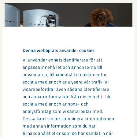
Denna webbplats använder cookies
Vi använder enhetsidentifierare för att
anpassa innehållet och annonserna till
användarna, tillhandahålla funktioner för
sociala medier och analysera vår trafik. Vi
vidarebefordrar även sådana identifierare
Så kan humanoida robotar öka
och annan information från din enhet till de
säkerheten i framtidens gruva
sociala medier och annons- och
analysföretag som vi samarbetar med.
Utvecklingen av humanoida robotar, människoliknande
Dessa kan i sin tur kombinera informationen
robotar med armar och ben, går snabbt. I takt med att
med annan information som du har
tekniken blir alltmer avancerad ...
tillhandahållit eller som de har samlat in när