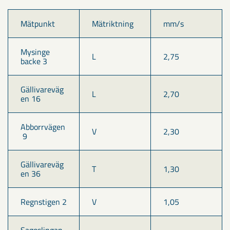
Mätpunkt
Mätriktning
mm/s
Mysinge 
L
2,75
backe 3
Gällivareväg
L
2,70
en 16
Abborrvägen
V
2,30
 9
Gällivareväg
T
1,30
en 36
Regnstigen 2
V
1,05