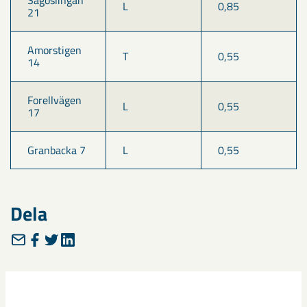
Sagoslingan 
L 
0,85
21
Amorstigen 
T
0,55
14
Forellvägen 
L
0,55
17
Granbacka 7
L
0,55
Dela
Taggar
Malmberget
seismik