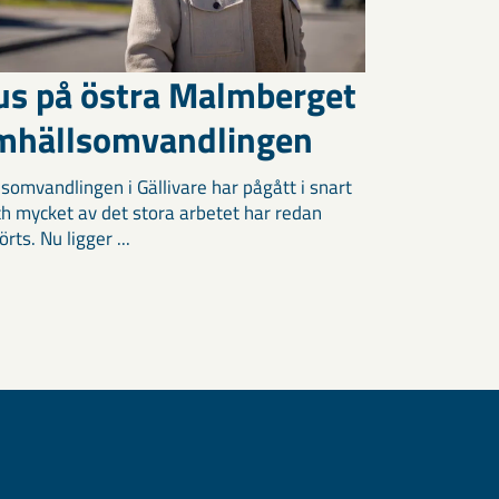
us på östra Malmberget
amhällsomvandlingen
somvandlingen i Gällivare har pågått i snart
och mycket av det stora arbetet har redan
ts. Nu ligger ...