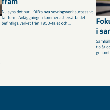
fram
Nu syns det hur LKAB:s nya sovringsverk successivt
tar form. Anläggningen kommer att ersätta det
Fok
befintliga verket från 1950-talet och ...
i s
Samhäll
tio år 
genomför
d