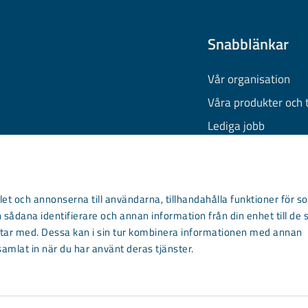
Snabblänkar
Vår organisation
Våra produkter och 
Lediga jobb
Finansiell informati
Behandling av pers
Information om coo
et och annonserna till användarna, tillhandahålla funktioner för so
 sådana identifierare och annan information från din enhet till de 
Kontakta oss
ar med. Dessa kan i sin tur kombinera informationen med annan
samlat in när du har använt deras tjänster.