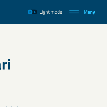
Light mode
Meny
ri