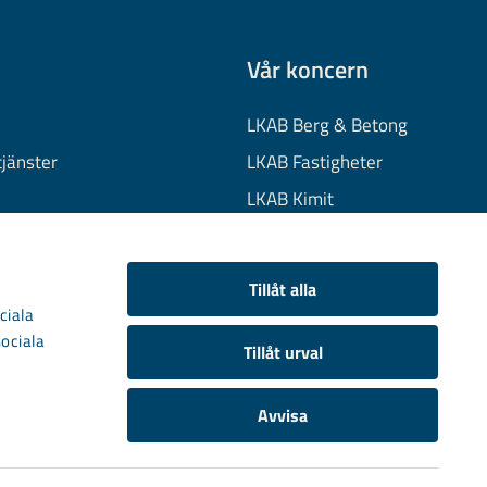
Vår koncern
LKAB Berg & Betong
tjänster
LKAB Fastigheter
LKAB Kimit
on
LKAB Mekaniska
onuppgifter
LKAB Minerals
Tillåt alla
kies
LKAB Wassara
ciala
sociala
Samhällsutveckling
Tillåt urval
Avvisa