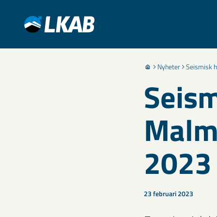
Nyheter
Seismisk h
Seism
Malmb
2023
23 februari 2023